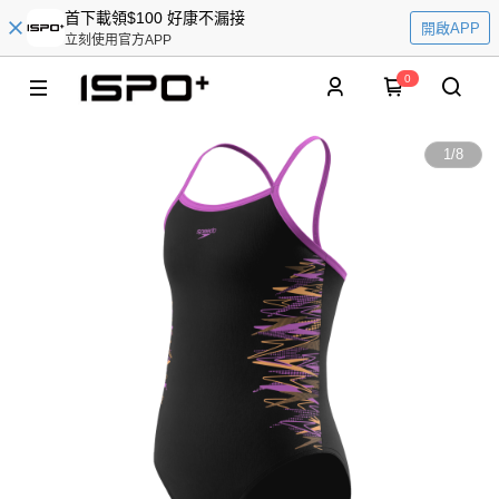
首下載領$100 好康不漏接
開啟APP
立刻使用官方APP
0
1
/
8