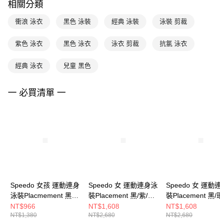
相關分類
衝浪 泳衣
黑色 泳裝
經典 泳裝
泳裝 剪裁
紫色 泳衣
黑色 泳衣
泳衣 剪裁
抗氯 泳衣
經典 泳衣
兒童 黑色
一 必買清單 一
Speedo 女孩 運動連身
Speedo 女 運動連身泳
Speedo 女 運
泳裝Placmement 黑/
裝Placement 黑/紫/珊
裝Placement 黑
鈷藍
瑚橘
橘/紫
NT$966
NT$1,608
NT$1,608
NT$1,380
NT$2,680
NT$2,680