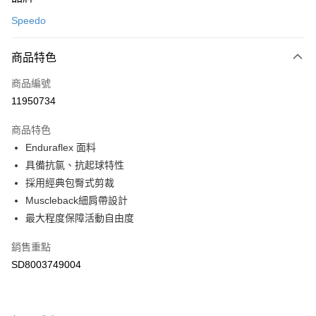
信用卡一次付款
Speedo
LINE Pay
商品特色
Apple Pay
商品編號
悠遊付
11950734
運送方式
商品特色
7-11取貨(快速到店)
Enduraflex 面料
每筆NT$100，滿NT$1,500(含以上)免運費
具備抗氯、抗起球特性
採用經典包臀式剪裁
宅配-本島
Muscleback細肩帶設計
每筆NT$100，滿NT$1,500(含以上)免運費
最大程度保障活動自由度
銷售重點
SD8003749004