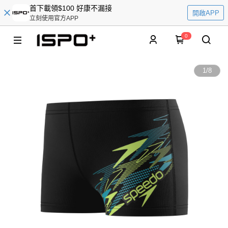
首下載領$100 好康不漏接
開啟APP
立刻使用官方APP
0
1
/
8