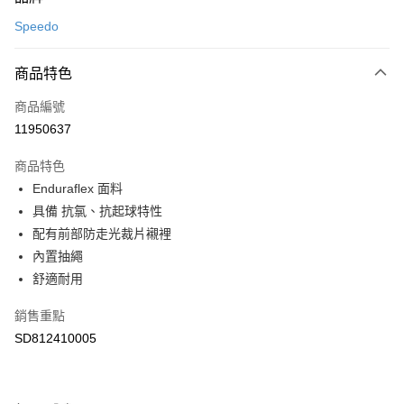
信用卡一次付款
Speedo
LINE Pay
商品特色
Apple Pay
商品編號
悠遊付
11950637
運送方式
商品特色
7-11取貨(快速到店)
Enduraflex 面料
每筆NT$100，滿NT$1,500(含以上)免運費
具備 抗氯、抗起球特性
配有前部防走光裁片襯裡
宅配-本島
內置抽繩
每筆NT$100，滿NT$1,500(含以上)免運費
舒適耐用
銷售重點
SD812410005