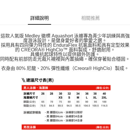
詳細說明
相關推薦
這款人氣版 Medley 徽標 Aquashort 泳褲專為青少年訓練與高強
度游泳設計，是健身愛好者的摯愛之選。
採用具有四向彈力特性的 EnduraFlex 抗氯面料和具有定型效果
的 CREORA® HighClo™ 面料製成，舒適耐用。
具備抗起球特性以提供額外防護。
同時配有前部防走光裁片襯裡與內置抽繩，確保穿著貼合穩固。
衣身由 80% 尼龍、20% 彈性纖維（Creora® HighClo）製成。