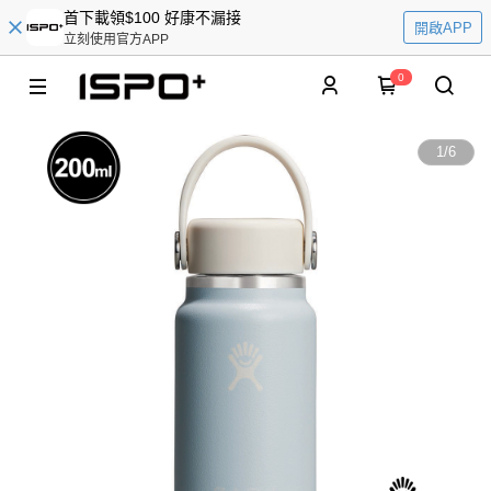
首下載領$100 好康不漏接
開啟APP
立刻使用官方APP
0
1
/
6