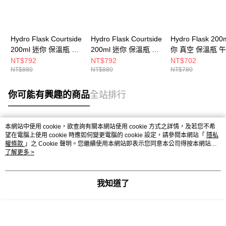
Hydro Flask Courtside
Hydro Flask Courtside
Hydro Flask 200
200ml 迷你 保溫瓶 草
200ml 迷你 保溫瓶 花
你 真空 保溫瓶 
地綠
園粉
NT$792
NT$792
NT$702
NT$880
NT$880
NT$780
你可能有興趣的商品
全站排行
本網站中使用 cookie，欲查詢有關本網站使用 cookie 方式之詳情，及若您不希
熱門標籤
望在電腦上使用 cookie 時應如何變更電腦的 cookie 設定，請參閱本網站「
隱私
權條款
」之 Cookie 聲明。您繼續使用本網站即表示您同意本公司得按本網站使
用條款之 Cookie 聲明使用 cookie。
了解更多 >
我知道了