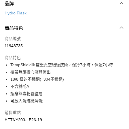
品牌
信用卡一次付款
Hydro Flask
LINE Pay
商品特色
Apple Pay
商品編號
悠遊付
11948735
運送方式
商品特色
7-11取貨(快速到店)
TempShield® 雙壁真空絕緣技術，保冷7小時，保溫7小時
每筆NT$100，滿NT$1,500(含以上)免運費
攜帶無須擔心液體流出
18/8 級的不鏽鋼(=304不鏽鋼)
宅配-本島
不含雙酚A
每筆NT$100，滿NT$1,500(含以上)免運費
瓶身無毒粉霧塗層
可放入洗碗機清洗
銷售重點
HFTNY200-LE26-19