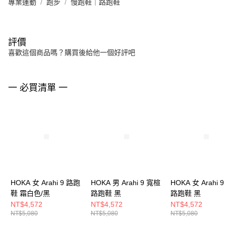
專業運動
跑步
慢跑鞋｜路跑鞋
評價
喜歡這個商品嗎？購買後給他一個好評吧
一 必買清單 一
HOKA 女 Arahi 9 路跑
HOKA 男 Arahi 9 寬楦
HOKA 女 Arahi 
鞋 霜白色/黑
路跑鞋 黑
路跑鞋 黑
NT$4,572
NT$4,572
NT$4,572
NT$5,080
NT$5,080
NT$5,080