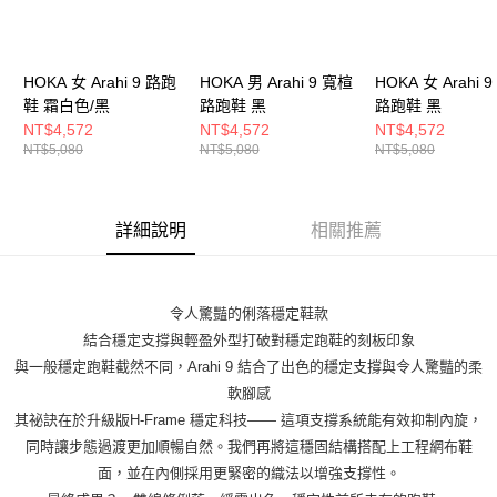
HOKA 女 Arahi 9 路跑
HOKA 男 Arahi 9 寬楦
HOKA 女 Arahi 
鞋 霜白色/黑
路跑鞋 黑
路跑鞋 黑
NT$4,572
NT$4,572
NT$4,572
NT$5,080
NT$5,080
NT$5,080
詳細說明
相關推薦
令人驚豔的俐落穩定鞋款
結合穩定支撐與輕盈外型打破對穩定跑鞋的刻板印象
與一般穩定跑鞋截然不同，Arahi 9 結合了出色的穩定支撐與令人驚豔的柔
軟腳感
其祕訣在於升級版H-Frame 穩定科技—— 這項支撐系統能有效抑制內旋，
同時讓步態過渡更加順暢自然。我們再將這穩固結構搭配上工程網布鞋
面，並在內側採用更緊密的織法以增強支撐性。