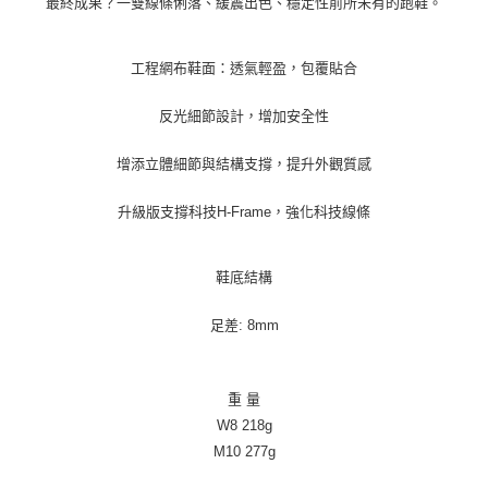
最終成果？一雙線條俐落、緩震出色、穩定性前所未有的跑鞋。
工程網布鞋面：透氣輕盈，包覆貼合
反光細節設計，增加安全性
增添立體細節與結構支撐，提升外觀質感
升級版支撐科技H-Frame，強化科技線條
鞋底結構
足差: 8mm
重 量
W8 218g
M10 277g