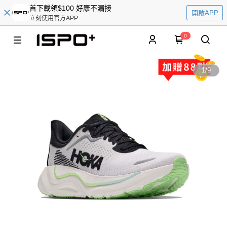
首下載領$100 好康不漏接
開啟APP
立刻使用官方APP
0
1
/
9