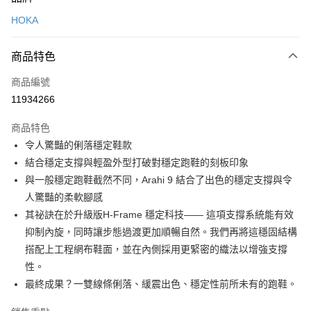
信用卡一次付款
HOKA
LINE Pay
商品特色
Apple Pay
商品編號
悠遊付
11934266
運送方式
商品特色
7-11取貨(快速到店)
令人驚豔的俐落穩定鞋款
每筆NT$100，滿NT$1,500(含以上)免運費
結合穩定支撐與輕盈外型打破對穩定跑鞋的刻板印象
與一般穩定跑鞋截然不同，Arahi 9 結合了出色的穩定支撐與令
宅配-本島
人驚豔的柔軟腳感
每筆NT$100，滿NT$1,500(含以上)免運費
其祕訣在於升級版H-Frame 穩定科技—— 這項支撐系統能有效
抑制內旋，同時讓步態過渡更加順暢自然。我們再將這穩固結構
搭配上工程網布鞋面，並在內側採用更緊密的織法以增強支撐
性。
最終成果？一雙線條俐落、緩震出色、穩定性前所未有的跑鞋。