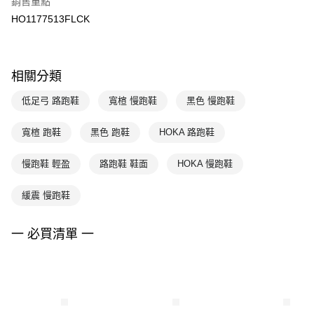
銷售重點
HO1177513FLCK
相關分類
低足弓 路跑鞋
寬楦 慢跑鞋
黑色 慢跑鞋
寬楦 跑鞋
黑色 跑鞋
HOKA 路跑鞋
慢跑鞋 輕盈
路跑鞋 鞋面
HOKA 慢跑鞋
緩震 慢跑鞋
一 必買清單 一