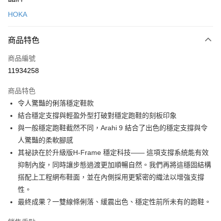
信用卡一次付款
HOKA
LINE Pay
商品特色
Apple Pay
商品編號
悠遊付
11934258
運送方式
商品特色
7-11取貨(快速到店)
令人驚豔的俐落穩定鞋款
每筆NT$100，滿NT$1,500(含以上)免運費
結合穩定支撐與輕盈外型打破對穩定跑鞋的刻板印象
與一般穩定跑鞋截然不同，Arahi 9 結合了出色的穩定支撐與令
宅配-本島
人驚豔的柔軟腳感
每筆NT$100，滿NT$1,500(含以上)免運費
其祕訣在於升級版H-Frame 穩定科技—— 這項支撐系統能有效
抑制內旋，同時讓步態過渡更加順暢自然。我們再將這穩固結構
搭配上工程網布鞋面，並在內側採用更緊密的織法以增強支撐
性。
最終成果？一雙線條俐落、緩震出色、穩定性前所未有的跑鞋。