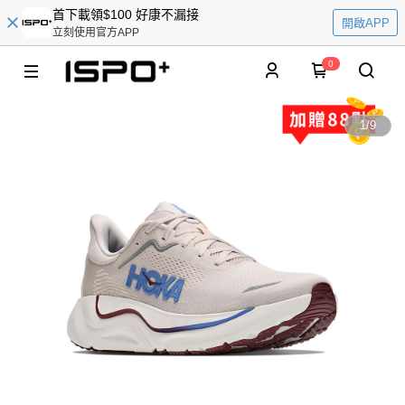
首下載領$100 好康不漏接
開啟APP
立刻使用官方APP
0
1
/
9