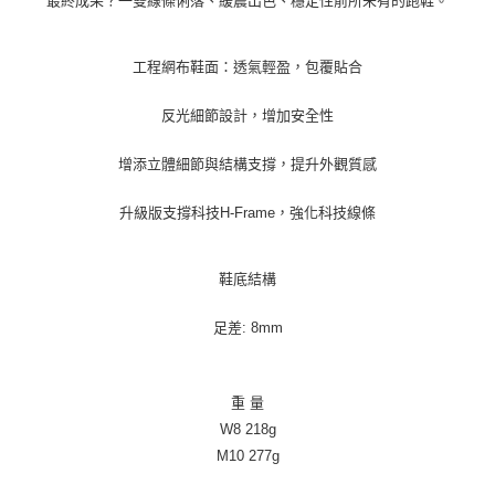
最終成果？一雙線條俐落、緩震出色、穩定性前所未有的跑鞋。
工程網布鞋面：透氣輕盈，包覆貼合
反光細節設計，增加安全性
增添立體細節與結構支撐，提升外觀質感
升級版支撐科技H-Frame，強化科技線條
鞋底結構
足差: 8mm
重 量
W8 218g
M10 277g