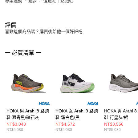
專業運動
跑步
慢跑鞋｜路跑鞋
評價
喜歡這個商品嗎？購買後給他一個好評吧
一 必買清單 一
HOKA 男 Arahi 8 路跑
HOKA 女 Arahi 9 路跑
HOKA 男 Arahi 
鞋 瀝青黑/礫石灰
鞋 霜白色/黑
鞋 行星灰/銀
NT$3,048
NT$4,572
NT$3,556
NT$5,080
NT$5,080
NT$5,080