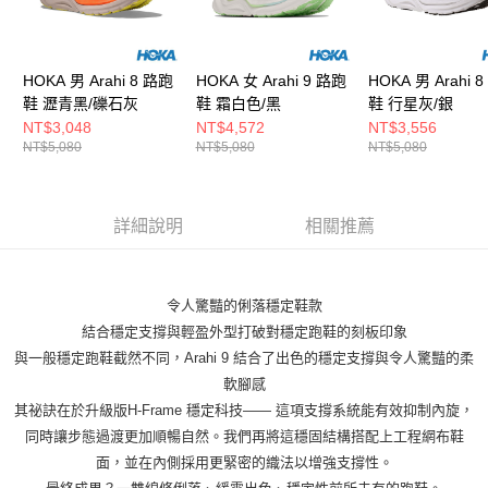
HOKA 男 Arahi 8 路跑
HOKA 女 Arahi 9 路跑
HOKA 男 Arahi 
鞋 瀝青黑/礫石灰
鞋 霜白色/黑
鞋 行星灰/銀
NT$3,048
NT$4,572
NT$3,556
NT$5,080
NT$5,080
NT$5,080
詳細說明
相關推薦
令人驚豔的俐落穩定鞋款
結合穩定支撐與輕盈外型打破對穩定跑鞋的刻板印象
與一般穩定跑鞋截然不同，Arahi 9 結合了出色的穩定支撐與令人驚豔的柔
軟腳感
其祕訣在於升級版H-Frame 穩定科技—— 這項支撐系統能有效抑制內旋，
同時讓步態過渡更加順暢自然。我們再將這穩固結構搭配上工程網布鞋
面，並在內側採用更緊密的織法以增強支撐性。