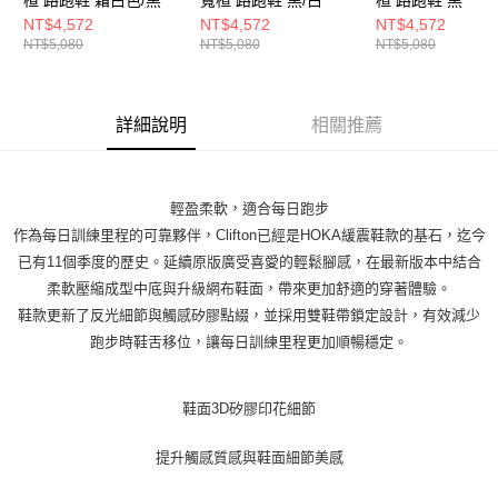
NT$4,572
NT$4,572
NT$4,572
NT$5,080
NT$5,080
NT$5,080
詳細說明
相關推薦
輕盈柔軟，適合每日跑步
作為每日訓練里程的可靠夥伴，Clifton已經是HOKA緩震鞋款的基石，迄今
已有11個季度的歷史。延續原版廣受喜愛的輕鬆腳感，在最新版本中結合
柔軟壓縮成型中底與升級網布鞋面，帶來更加舒適的穿著體驗。
鞋款更新了反光細節與觸感矽膠點綴，並採用雙鞋帶鎖定設計，有效減少
跑步時鞋舌移位，讓每日訓練里程更加順暢穩定。
鞋面3D矽膠印花細節
提升觸感質感與鞋面細節美感