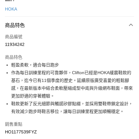
信用卡一次付款
HOKA
LINE Pay
商品特色
Apple Pay
商品編號
悠遊付
11934242
運送方式
商品特色
7-11取貨(快速到店)
輕盈柔軟，適合每日跑步
每筆NT$100，滿NT$1,500(含以上)免運費
作為每日訓練里程的可靠夥伴，Clifton已經是HOKA緩震鞋款的
基石，迄今已有11個季度的歷史。延續原版廣受喜愛的輕鬆腳
宅配-本島
感，在最新版本中結合柔軟壓縮成型中底與升級網布鞋面，帶來
每筆NT$100，滿NT$1,500(含以上)免運費
更加舒適的穿著體驗。
鞋款更新了反光細節與觸感矽膠點綴，並採用雙鞋帶鎖定設計，
有效減少跑步時鞋舌移位，讓每日訓練里程更加順暢穩定。
銷售重點
HO1177539FYZ