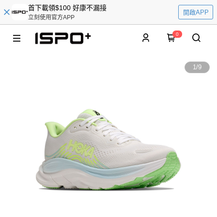
首下載領$100 好康不漏接
開啟APP
立刻使用官方APP
0
1
/
9