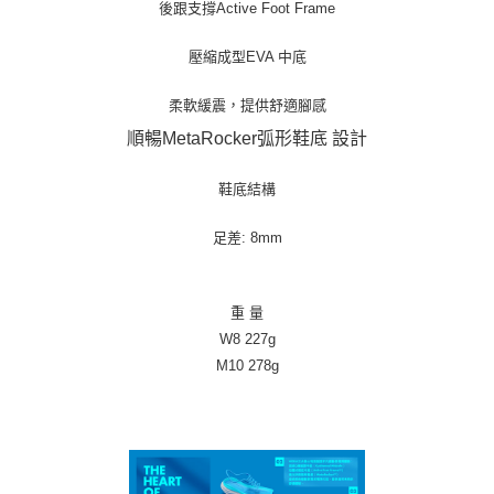
後跟支撐Active Foot Frame
壓縮成型EVA 中底
柔軟緩震，提供舒適腳感
順暢MetaRocker弧形鞋底 設計
鞋底結構
足差: 8mm
重 量
W8 227g
M10 278g