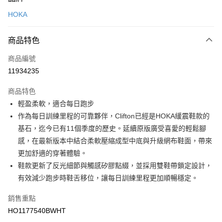
信用卡一次付款
HOKA
LINE Pay
商品特色
Apple Pay
商品編號
悠遊付
11934235
運送方式
商品特色
7-11取貨(快速到店)
輕盈柔軟，適合每日跑步
每筆NT$100，滿NT$1,500(含以上)免運費
作為每日訓練里程的可靠夥伴，Clifton已經是HOKA緩震鞋款的
基石，迄今已有11個季度的歷史。延續原版廣受喜愛的輕鬆腳
宅配-本島
感，在最新版本中結合柔軟壓縮成型中底與升級網布鞋面，帶來
每筆NT$100，滿NT$1,500(含以上)免運費
更加舒適的穿著體驗。
鞋款更新了反光細節與觸感矽膠點綴，並採用雙鞋帶鎖定設計，
有效減少跑步時鞋舌移位，讓每日訓練里程更加順暢穩定。
銷售重點
HO1177540BWHT