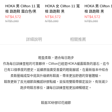
HOKA 男 Clifton 11 寬
HOKA 女 Clifton 11 寬
HOKA 男 Clifton 
楦 路跑鞋 霜白色/黑
楦 路跑鞋 黑
楦 路跑鞋 黑
NT$4,572
NT$4,572
NT$4,572
NT$5,080
NT$5,080
NT$5,080
詳細說明
相關推薦
輕盈柔軟，適合每日跑步
作為每日訓練里程的可靠夥伴，Clifton已經是HOKA緩震鞋款的基石，迄今
已有11個季度的歷史。延續原版廣受喜愛的輕鬆腳感，在最新版本中結合
柔軟壓縮成型中底與升級網布鞋面，帶來更加舒適的穿著體驗。
鞋款更新了反光細節與觸感矽膠點綴，並採用雙鞋帶鎖定設計，有效減少
跑步時鞋舌移位，讓每日訓練里程更加順暢穩定。
鞋面3D矽膠印花細節