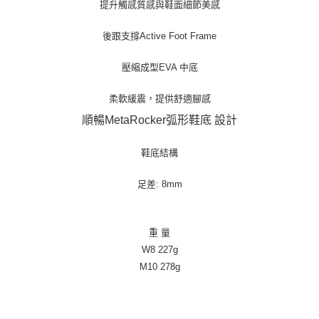
提升觸感質感與鞋面細節美感
後跟支撐Active Foot Frame
壓縮成型EVA 中底
柔軟緩震，提供舒適腳感
順暢MetaRocker弧形鞋底 設計
鞋底結構
足差: 8mm
重 量
W8 227g
M10 278g