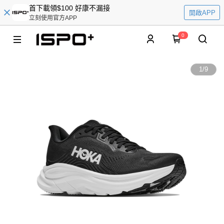
首下載領$100 好康不漏接
開啟APP
立刻使用官方APP
0
1
/
9