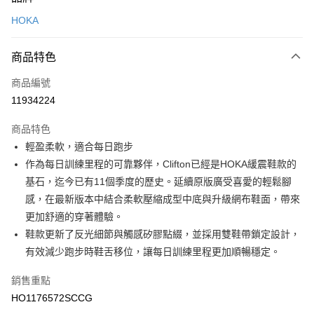
信用卡一次付款
HOKA
LINE Pay
商品特色
Apple Pay
商品編號
悠遊付
11934224
運送方式
商品特色
7-11取貨(快速到店)
輕盈柔軟，適合每日跑步
每筆NT$100，滿NT$1,500(含以上)免運費
作為每日訓練里程的可靠夥伴，Clifton已經是HOKA緩震鞋款的
基石，迄今已有11個季度的歷史。延續原版廣受喜愛的輕鬆腳
宅配-本島
感，在最新版本中結合柔軟壓縮成型中底與升級網布鞋面，帶來
每筆NT$100，滿NT$1,500(含以上)免運費
更加舒適的穿著體驗。
鞋款更新了反光細節與觸感矽膠點綴，並採用雙鞋帶鎖定設計，
有效減少跑步時鞋舌移位，讓每日訓練里程更加順暢穩定。
銷售重點
HO1176572SCCG