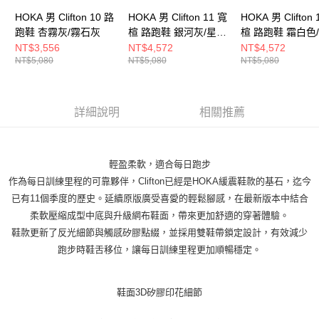
HOKA 男 Clifton 10 路
HOKA 男 Clifton 11 寬
HOKA 男 Clifton 
跑鞋 杏霧灰/霧石灰
楦 路跑鞋 銀河灰/星塵
楦 路跑鞋 霜白色
灰
NT$3,556
NT$4,572
NT$4,572
NT$5,080
NT$5,080
NT$5,080
詳細說明
相關推薦
輕盈柔軟，適合每日跑步
作為每日訓練里程的可靠夥伴，Clifton已經是HOKA緩震鞋款的基石，迄今
已有11個季度的歷史。延續原版廣受喜愛的輕鬆腳感，在最新版本中結合
柔軟壓縮成型中底與升級網布鞋面，帶來更加舒適的穿著體驗。
鞋款更新了反光細節與觸感矽膠點綴，並採用雙鞋帶鎖定設計，有效減少
跑步時鞋舌移位，讓每日訓練里程更加順暢穩定。
鞋面3D矽膠印花細節