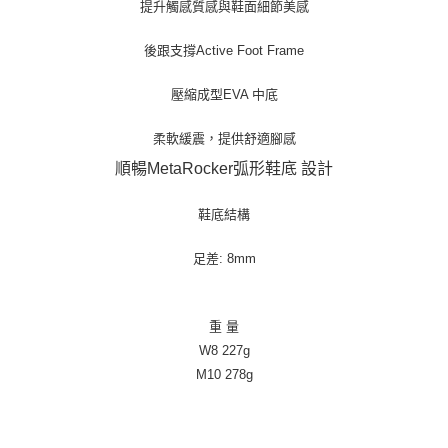
提升觸感質感與鞋面細節美感
後跟支撐Active Foot Frame
壓縮成型EVA 中底
柔軟緩震，提供舒適腳感
順暢MetaRocker弧形鞋底 設計
鞋底結構
足差: 8mm
重 量
W8 227g
M10 278g