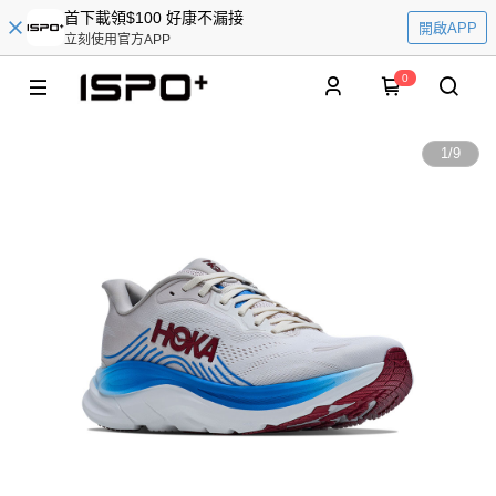
首下載領$100 好康不漏接
開啟APP
立刻使用官方APP
0
1
/
9