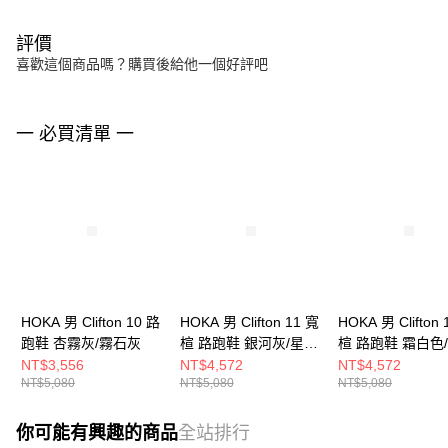
評價
喜歡這個商品嗎？購買後給他一個好評吧
一 必買清單 一
HOKA 男 Clifton 10 路
HOKA 男 Clifton 11 寬
HOKA 男 Clifton 
跑鞋 杏霧灰/霧石灰
楦 路跑鞋 銀河灰/星塵
楦 路跑鞋 霜白色
灰
NT$3,556
NT$4,572
NT$4,572
NT$5,080
NT$5,080
NT$5,080
你可能有興趣的商品
全站排行