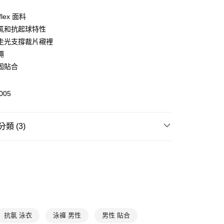
flex 面料
氯和抗起球特性
(快速到店)
走光支撐裁片襯裡
00，滿NT$1,500(含以上)免運費
繩
固貼合
00，滿NT$1,500(含以上)免運費
005
類 (3)
游泳水上
泳褲
褲
及膝泳褲
泳褲
及膝泳褲
抗氯 泳衣
泳褲 男性
男性 貼合