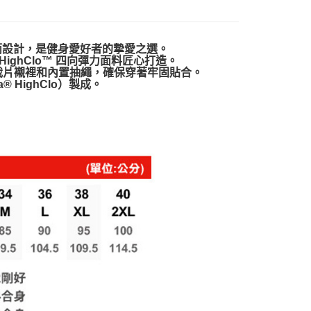
泳而設計，是健身愛好者的摯愛之選。
® HighClo™ 四向彈力面料匠心打造。
裁片襯裡和內置抽繩，確保穿著牢固貼合。
® HighClo）製成。