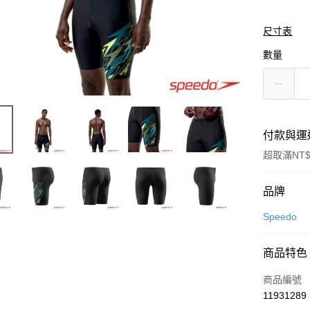
尺寸表
數量
付款與運
超取滿NT$
付款方式
品牌
信用卡一
Speedo
LINE Pay
商品特色
Apple Pay
商品編號
悠遊付
11931289