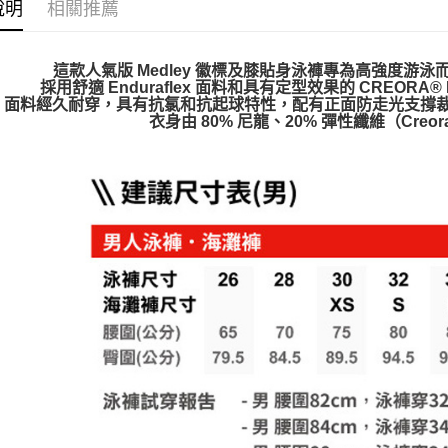
說明
相關推薦
這款人氣版 Medley 徽標及膝貼身泳褲專為高強度游
採用舒適 Enduraflex 面料和具有定型效果的 CREORA
面料經久耐穿，具有抗氯和抗起球特性，配有正面防走光支撐
衣身由 80% 尼龍、20% 彈性纖維（Creora