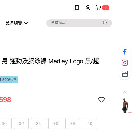
0
品牌總覽
o 男 運動及膝泳褲 Medley Logo 黑/超
1,500免運
598
30
32
34
36
38
40