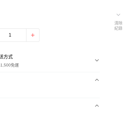
清除
紀錄
送方式
1,500免運
次付款