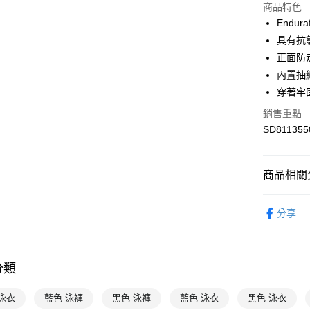
商品特色
Endura
運送方式
具有抗
7-11取貨
正面防
每筆NT$1
內置抽
穿著牢
宅配-本島
銷售重點
每筆NT$1
SD811355
商品相關分
專業運動
分享
男性
泳
Speedo
分類
泳衣
藍色 泳褲
黑色 泳褲
藍色 泳衣
黑色 泳衣