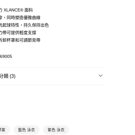
 XLANCE® 面料
穿，同時塑造優雅曲線
(快速到店)
抗起球特性，持久保持出色
00，滿NT$1,500(含以上)免運費
力帶可提供輕度支撐
拆卸杯罩和可調節背帶
00，滿NT$1,500(含以上)免運費
69005
類 (3)
游泳水上
泳裝
裝
連身泳裝
泳裝
連身泳裝
草紫
藍色 泳衣
紫色 泳衣