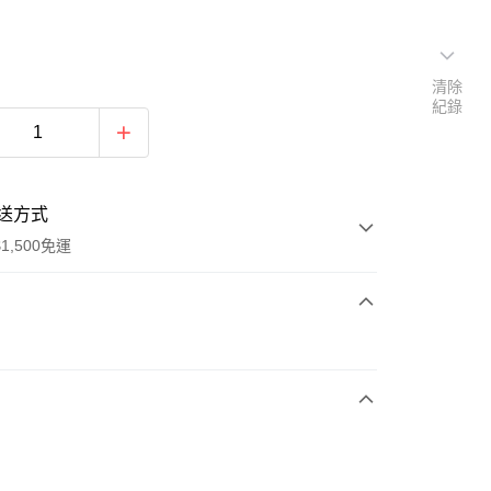
清除
紀錄
送方式
1,500免運
次付款