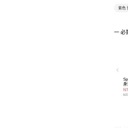
紫色
一 必
S
身泳
海
NT
NT