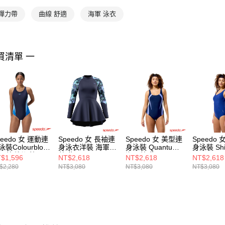
 彈力帶
曲線 舒適
海軍 泳衣
買清單 一
peedo 女 運動連
Speedo 女 長袖連
Speedo 女 美型連
Speedo
裝Colourblock
身泳衣洋裝 海軍
身泳裝 Quantum
身泳裝 Shi
軍藍/潟湖藍
藍/紫
海軍藍/紫
$1,596
NT$2,618
NT$2,618
NT$2,618
$2,280
NT$3,080
NT$3,080
NT$3,080