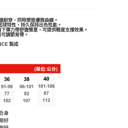
適耐穿，同時塑造優雅曲線。
抗起球特性，持久保持出色性能。
胸下彈力帶舒適愜意，可提供輕度支撐效果。
和可調節背帶。
NCE 製成