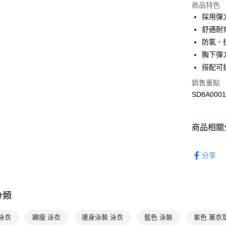
商品特色
採用彈力
運送方式
舒適耐
7-11取貨
防氯、
每筆NT$1
胸下彈
搭配可
宅配-本島
銷售重點
每筆NT$1
SD8A0001
商品相關分
專業運動
分享
女性
泳
Speedo
分類
泳衣
顯瘦 泳衣
連身泳裝 泳衣
藍色 泳裝
紫色 薰衣