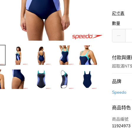
尺寸表
數量
付款與運
超取滿NT$
付款方式
品牌
信用卡一
Speedo
LINE Pay
商品特色
Apple Pay
商品編號
悠遊付
11924973