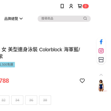
0
品牌總覽
o 女 美型連身泳裝 Colorblock 海軍藍/
紫
1,500免運
788
32
34
36
38