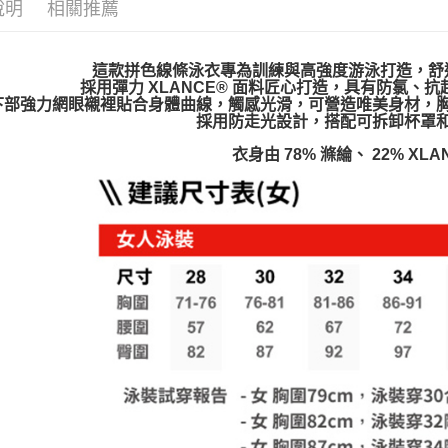
說明
相關推薦
這款拼色線條泳衣專為訓練與高強度游泳打造，舒
採用彈力 XLANCE® 面料匠心打造，具有防氯、
下部強力網眼襯裡貼合身體曲線，觸感光滑，可營造唯美身材，
採用防走光設計，搭配可拆卸杯罩
衣身由 78% 滌綸、 22% XLA