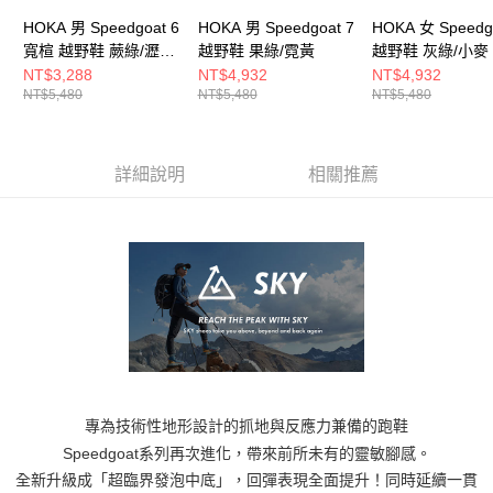
HOKA 男 Speedgoat 6
HOKA 男 Speedgoat 7
HOKA 女 Speedg
寬楦 越野鞋 蕨綠/瀝青
越野鞋 果綠/霓黃
越野鞋 灰綠/小麥
灰
NT$3,288
NT$4,932
NT$4,932
NT$5,480
NT$5,480
NT$5,480
詳細說明
相關推薦
專為技術性地形設計的抓地與反應力兼備的跑鞋
Speedgoat系列再次進化，帶來前所未有的靈敏腳感。
全新升級成「超臨界發泡中底」，回彈表現全面提升！同時延續一貫