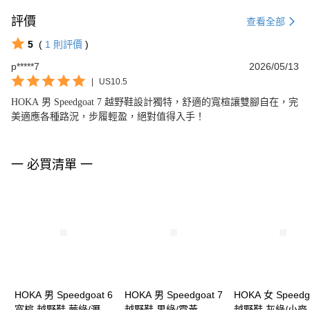
評價
查看全部
5
(
1
則評價
)
p*****7
2026/05/13
|
US10.5
HOKA 男 Speedgoat 7 越野鞋設計獨特，舒適的寬楦讓雙腳自在，完
美適應各種路況，步履輕盈，絕對值得入手！
一 必買清單 一
HOKA 男 Speedgoat 6
HOKA 男 Speedgoat 7
HOKA 女 Speedg
寬楦 越野鞋 蕨綠/瀝青
越野鞋 果綠/霓黃
越野鞋 灰綠/小麥