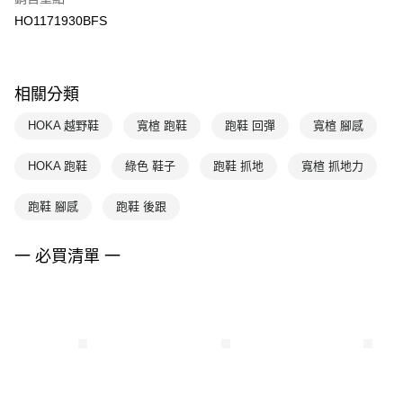
HO1171930BFS
相關分類
HOKA 越野鞋
寬楦 跑鞋
跑鞋 回彈
寬楦 腳感
HOKA 跑鞋
綠色 鞋子
跑鞋 抓地
寬楦 抓地力
跑鞋 腳感
跑鞋 後跟
一 必買清單 一