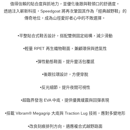
值得信賴的貼合度與抓地力，並優化後跟與鞋領口的舒適度。
透過注入嶄新科技，Speedgoat 將再次鞏固其作為「經典越野鞋」的
傳奇地位，成為山徑愛好者心中的不敗選擇。
•平整貼合式鞋舌設計，搭配雙側固定結構，減少滑動
•輕量 RPET 再生織物鞋面，兼顧環保與透氣性
•彈性動態鞋面，提升靈活包覆感
•後跟拉環設計，方便穿脫
•反光細節，提升夜間可視性
•超臨界發泡 EVA 中底，提供優異緩震與回彈表現
•搭載 Vibram® Megagrip 大底與 Traction Lug 技術，應對多變地形
•改良刻痕排列方向，適應複合式越野路面