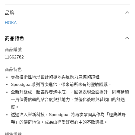
付款方式
品牌
信用卡一次付款
HOKA
LINE Pay
商品特色
Apple Pay
商品編號
悠遊付
11662782
運送方式
商品特色
7-11取貨(快速到店)
專為技術性地形設計的抓地與反應力兼備的跑鞋
每筆NT$100，滿NT$1,500(含以上)免運費
Speedgoat系列再次進化，帶來前所未有的靈敏腳感。
全新升級成「超臨界發泡中底」，回彈表現全面提升！同時延續
宅配-本島
一貫值得信賴的貼合度與抓地力，並優化後跟與鞋領口的舒適
每筆NT$100，滿NT$1,500(含以上)免運費
度。
透過注入嶄新科技，Speedgoat 將再次鞏固其作為「經典越野
鞋」的傳奇地位，成為山徑愛好者心中的不敗選擇。
銷售重點