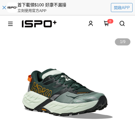
首下載領$100 好康不漏接
開啟APP
立刻使用官方APP
0
1
/
9