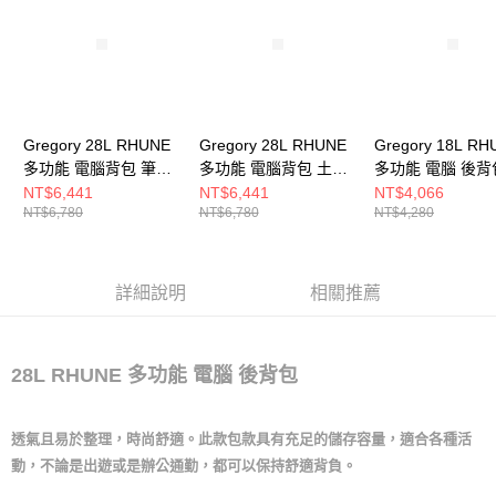
Gregory 28L RHUNE
Gregory 28L RHUNE
Gregory 18L RH
多功能 電腦背包 筆電
多功能 電腦背包 土狼
多功能 電腦 後背
包 瑞士綠
棕
陽藍
NT$6,441
NT$6,441
NT$4,066
NT$6,780
NT$6,780
NT$4,280
詳細說明
相關推薦
28L RHUNE 多功能 電腦 後背包
透氣且易於整理，時尚舒適。此款包款具有充足的儲存容量，適合各種活
動，不論是出遊或是辦公通勤，都可以保持舒適背負。