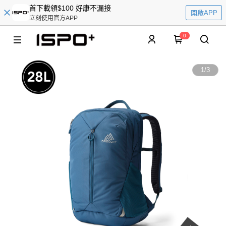
首下載領$100 好康不漏接
開啟APP
立刻使用官方APP
0
1
/
3