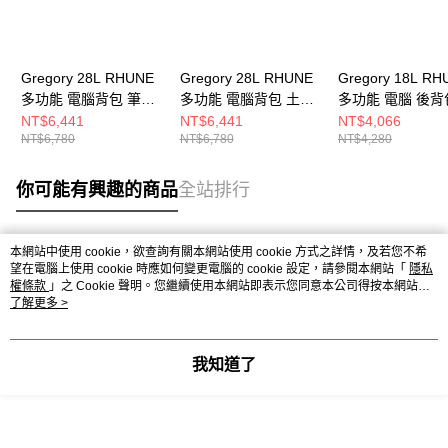
Gregory 28L RHUNE
Gregory 28L RHUNE
Gregory 18L RH
多功能 電腦背包 筆電
多功能 電腦背包 土狼
多功能 電腦 後背
包 瑞士綠
棕
陽藍
NT$6,441
NT$6,441
NT$4,066
NT$6,780
NT$6,780
NT$4,280
你可能有興趣的商品
全站排行
本網站中使用 cookie，欲查詢有關本網站使用 cookie 方式之詳情，及若您不希
熱門標籤
望在電腦上使用 cookie 時應如何變更電腦的 cookie 設定，請參閱本網站「
隱私
權條款
」之 Cookie 聲明。您繼續使用本網站即表示您同意本公司得按本網站使
用條款之 Cookie 聲明使用 cookie。
了解更多 >
我知道了