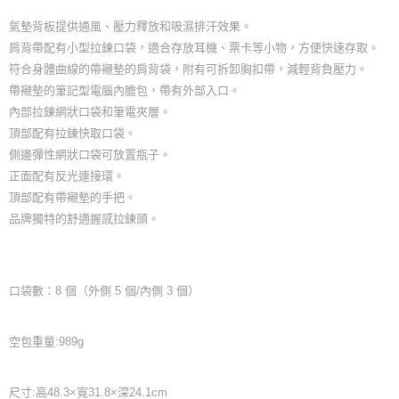
氣墊背板提供通風、壓力釋放和吸濕排汗效果。
肩背帶配有小型拉鍊口袋，適合存放耳機、票卡等小物，方便快速存取。
符合身體曲線的帶襯墊的肩背袋，附有可拆卸胸扣帶，減輕背負壓力。
帶襯墊的筆記型電腦內膽包，帶有外部入口。
內部拉鍊網狀口袋和筆電夾層。
頂部配有拉鍊快取口袋。
側邊彈性網狀口袋可放置瓶子。
正面配有反光連接環。
頂部配有帶襯墊的手把。
品牌獨特的舒適握感拉鍊頭。
口袋數：8 個（外側 5 個/內側 3 個）
空包重量:989g
尺寸:高48.3×寬31.8×深24.1cm