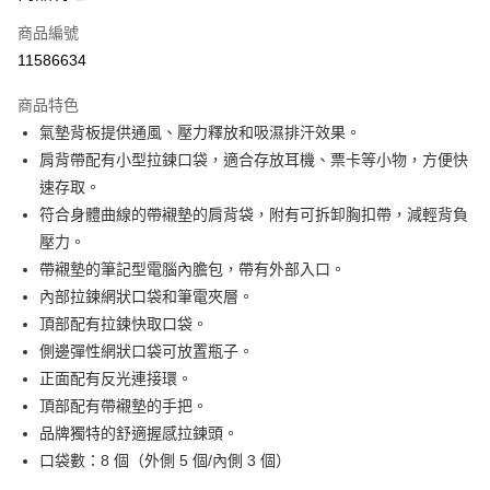
商品編號
悠遊付
11586634
運送方式
商品特色
宅配-本島
氣墊背板提供通風、壓力釋放和吸濕排汗效果。
每筆NT$100，滿NT$1,500(含以上)免運費
肩背帶配有小型拉鍊口袋，適合存放耳機、票卡等小物，方便快
速存取。
符合身體曲線的帶襯墊的肩背袋，附有可拆卸胸扣帶，減輕背負
壓力。
帶襯墊的筆記型電腦內膽包，帶有外部入口。
內部拉鍊網狀口袋和筆電夾層。
頂部配有拉鍊快取口袋。
側邊彈性網狀口袋可放置瓶子。
正面配有反光連接環。
頂部配有帶襯墊的手把。
品牌獨特的舒適握感拉鍊頭。
口袋數：8 個（外側 5 個/內側 3 個）