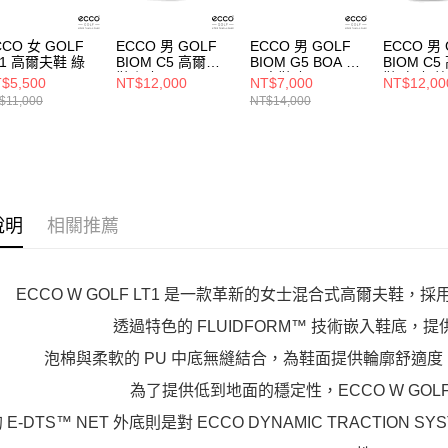
CCO 女 GOLF
ECCO 男 GOLF
ECCO 男 GOLF
ECCO 男 
T1 高爾夫鞋 綠
BIOM C5 高爾夫
BIOM G5 BOA 高
BIOM C
鞋 鋼灰
爾夫鞋 灰
鞋 白/灰藍
$5,500
NT$12,000
NT$7,000
NT$12,00
$11,000
NT$14,000
說明
相關推薦
ECCO W GOLF LT1 是一款革新的女士混合式高爾夫鞋，採用
透過特色的 FLUIDFORM™ 技術嵌入鞋底
泡棉與柔軟的 PU 中底無縫結合，為鞋面提供輪廓舒適
為了提供低到地面的穩定性，ECCO W GOLF
 E-DTS™ NET 外底則是對 ECCO DYNAMIC TRACTI