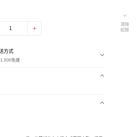
清除
紀錄
送方式
1,500免運
次付款