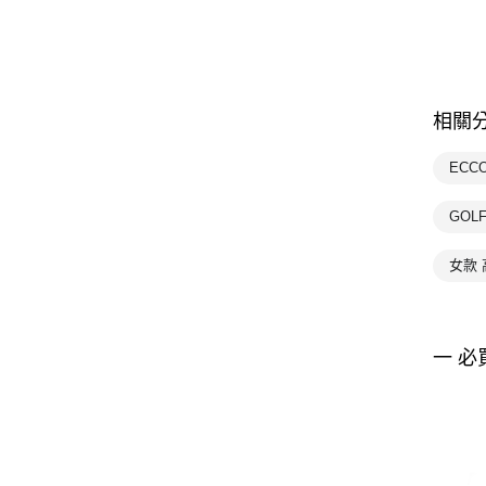
相關
ECC
GOL
女款
一 必