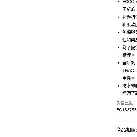
ECCO
運送方式
了新的 
7-11取貨
透過特
每筆NT$1
和柔軟
泡棉與
宅配-本島
性和與
每筆NT$1
為了提供
橫桿。
全新的 
TRAC
用性。
防水薄
增添了
銷售重點
EC132753
商品相關分