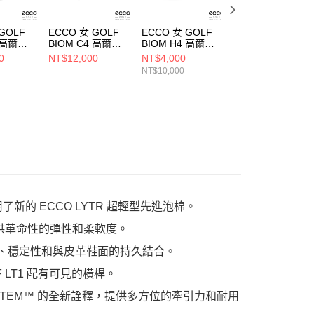
GOLF
ECCO 女 GOLF
ECCO 女 GOLF
ECCO 男 GOLF
5 高爾夫
BIOM C4 高爾夫
BIOM H4 高爾夫
LT1 高爾夫鞋 白/
鞋 茶卡其/石灰/抹
鞋 杏色
灣岸綠
0
NT$12,000
NT$4,000
NT$11,000
茶金屬
NT$10,000
了新的 ECCO LYTR 超輕型先進泡棉。
，提供革命性的彈性和柔軟度。
度、穩定性和與皮革鞋面的持久結合。
 LT1 配有可見的橫桿。
ON SYSTEM™ 的全新詮釋，提供多方位的牽引力和耐用