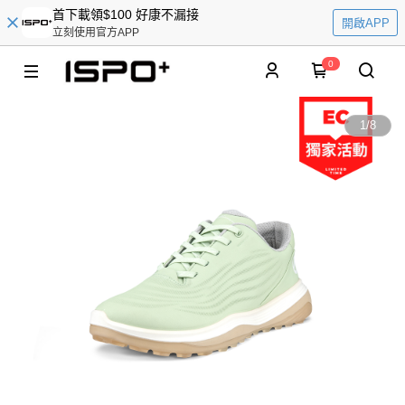
首下載領$100 好康不漏接
開啟APP
立刻使用官方APP
0
1
/
8