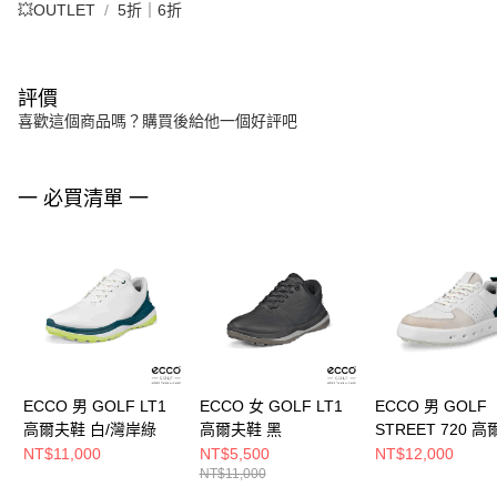
💥OUTLET
5折｜6折
評價
喜歡這個商品嗎？購買後給他一個好評吧
一 必買清單 一
ECCO 男 GOLF LT1
ECCO 女 GOLF LT1
ECCO 男 GOLF
高爾夫鞋 白/灣岸綠
高爾夫鞋 黑
STREET 720 
鞋 石灰/白/灣岸綠
NT$11,000
NT$5,500
NT$12,000
NT$11,000