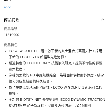
信用卡一次付款
ecco
LINE Pay
商品特色
Apple Pay
商品編號
悠遊付
11510900
運送方式
商品特色
7-11取貨(快速到店)
ECCO W GOLF LT1 是一款革新的女士混合式高爾夫鞋，採用
每筆NT$100，滿NT$1,500(含以上)免運費
了新的 ECCO LYTR 超輕型先進泡棉。
透過特色的 FLUIDFORM™ 技術嵌入鞋底，提供革命性的彈性
宅配-本島
和柔軟度。
每筆NT$100，滿NT$1,500(含以上)免運費
泡棉與柔軟的 PU 中底無縫結合，為鞋面提供輪廓舒適度、穩定
性和與皮革鞋面的持久結合。
為了提供低到地面的穩定性，ECCO W GOLF LT1 配有可見的
橫桿。
全新的 E-DTS™ NET 外底則是對 ECCO DYNAMIC TRACTION
SYSTEM™ 的全新詮釋，提供多方位的牽引力和耐用性。