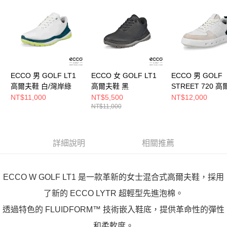
ECCO 男 GOLF LT1
ECCO 女 GOLF LT1
ECCO 男 GOLF
高爾夫鞋 白/灣岸綠
高爾夫鞋 黑
STREET 720 
鞋 石灰/白/灣岸綠
NT$11,000
NT$5,500
NT$12,000
NT$11,000
詳細說明
相關推薦
ECCO W GOLF LT1 是一款革新的女士混合式高爾夫鞋，採用
了新的 ECCO LYTR 超輕型先進泡棉。
透過特色的 FLUIDFORM™ 技術嵌入鞋底，提供革命性的彈性
和柔軟度。