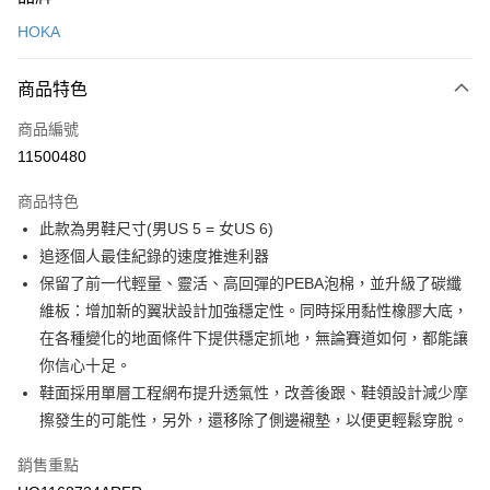
信用卡一次付款
HOKA
LINE Pay
商品特色
Apple Pay
商品編號
悠遊付
11500480
運送方式
商品特色
7-11取貨(快速到店)
此款為男鞋尺寸(男US 5 = 女US 6)
每筆NT$100，滿NT$1,500(含以上)免運費
追逐個人最佳紀錄的速度推進利器
保留了前一代輕量、靈活、高回彈的PEBA泡棉，並升級了碳纖
宅配-本島
維板：增加新的翼狀設計加強穩定性。同時採用黏性橡膠大底，
每筆NT$100，滿NT$1,500(含以上)免運費
在各種變化的地面條件下提供穩定抓地，無論賽道如何，都能讓
你信心十足。
鞋面採用單層工程網布提升透氣性，改善後跟、鞋領設計減少摩
擦發生的可能性，另外，還移除了側邊襯墊，以便更輕鬆穿脫。
銷售重點