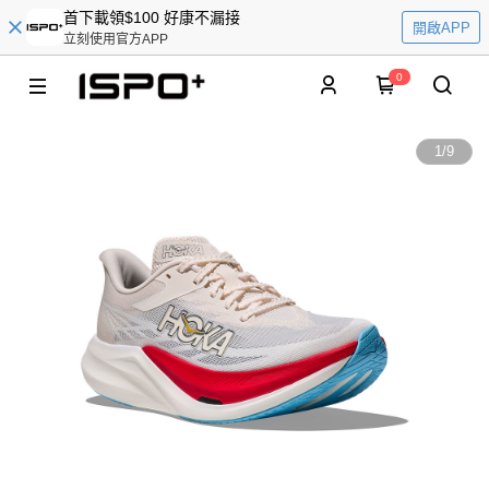
首下載領$100 好康不漏接
開啟APP
立刻使用官方APP
0
1
/
9