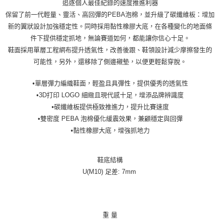
追逐個人最佳紀錄的速度推進利器
保留了前一代輕量、靈活、高回彈的PEBA泡棉，並升級了碳纖維板：增加
新的翼狀設計加強穩定性。同時採用黏性橡膠大底，在各種變化的地面條
件下提供穩定抓地，無論賽道如何，都能讓你信心十足。
鞋面採用單層工程網布提升透氣性，改善後跟、鞋領設計減少摩擦發生的
可能性，另外，還移除了側邊襯墊，以便更輕鬆穿脫。
•單層彈力編織鞋面，輕盈且具彈性，提供優秀的透氣性
•3D打印 LOGO 細緻且現代感十足，增添品牌辨識度
•碳纖維板提供極致推進力，提升比賽速度
•雙密度 PEBA 泡棉優化緩震效果，兼顧穩定與回彈
•黏性橡膠大底，增強抓地力
鞋底結構
U(M10) 足差: 7mm
重 量