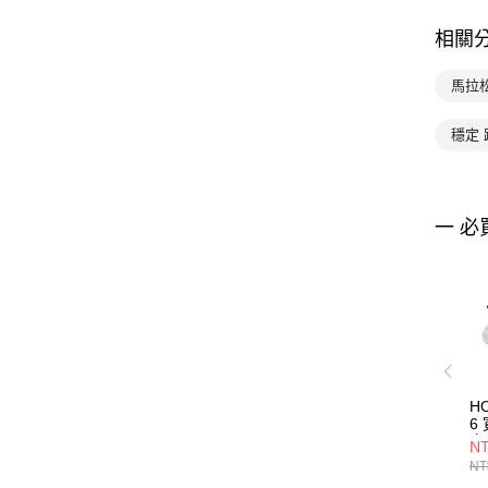
相關
馬拉
穩定
一 必
HO
6
宙
NT
NT