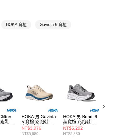
T
7折
ROAD
Gaviota
🔥本月主打
HOKA 寬楦
Gaviota 6 寬楦
lifton
HOKA 男 Gaviota
HOKA 男 Bondi 9
HOKA 男 Arahi 9
路跑鞋 銀
5 寬楦 路跑鞋 樺
超寬楦 路跑鞋 銀
寬楦 路跑鞋 宇宙
灰
木色/藏青
河灰/星球灰
灰/星塵灰
NT$3,976
NT$5,292
NT$4,572
NT$5,680
NT$5,880
NT$5,080