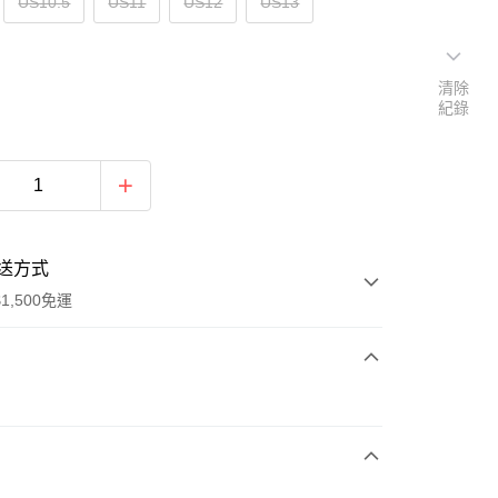
US10.5
US11
US12
US13
清除
紀錄
送方式
1,500免運
次付款