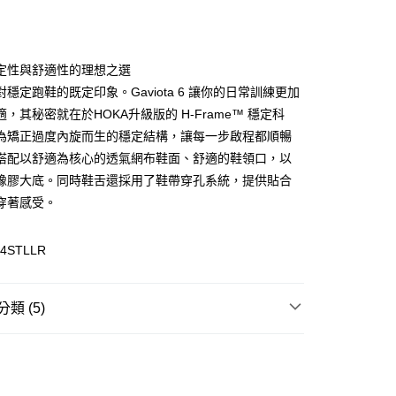
定性與舒適性的理想之選
穩定跑鞋的既定印象。Gaviota 6 讓你的日常訓練更加
(快速到店)
，其秘密就在於HOKA升級版的 H-Frame™ 穩定科
00，滿NT$1,500(含以上)免運費
為矯正過度內旋而生的穩定結構，讓每一步啟程都順暢
搭配以舒適為核心的透氣網布鞋面、舒適的鞋領口，以
橡膠大底。同時鞋舌還採用了鞋帶穿孔系統，提供貼合
00，滿NT$1,500(含以上)免運費
穿著感受。
34STLLR
類 (5)
類
慢跑鞋
跑步
慢跑鞋｜路跑鞋