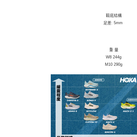
鞋底結構
足差: 5mm
重 量
W8 244g
M10 290g