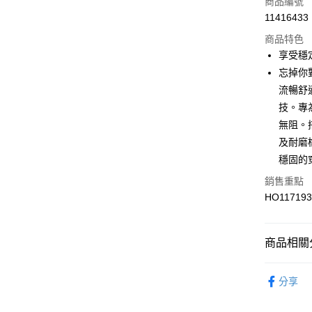
商品編號
悠遊付
11416433
商品特色
享受穩
運送方式
忘掉你對
7-11取貨
流暢舒適
每筆NT$1
技。專
無阻。
宅配-本島
及耐磨
每筆NT$1
穩固的
銷售重點
HO11719
商品相關分
男性
鞋
分享
專業運動