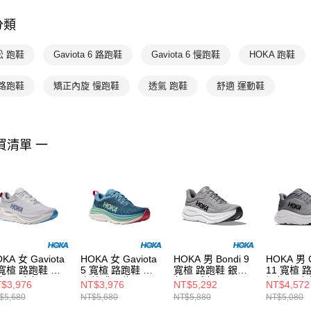
💥OUTLE
分類
HOKA
HOKA
松 跑鞋
Gaviota 6 路跑鞋
Gaviota 6 慢跑鞋
HOKA 跑鞋
 路跑鞋
矯正內旋 慢跑鞋
透氣 跑鞋
舒適 運動鞋
買清單 一
KA 女 Gaviota
HOKA 女 Gaviota
HOKA 男 Bondi 9
HOKA 男 C
 寬楦 路跑鞋 宇
5 寬楦 路跑鞋 山
寬楦 路跑鞋 銀河
11 寬楦 
灰/星塵灰
際藍/翡翠綠
灰/星球灰
河灰/星塵
$3,976
NT$3,976
NT$5,292
NT$4,572
$5,680
NT$5,680
NT$5,880
NT$5,080