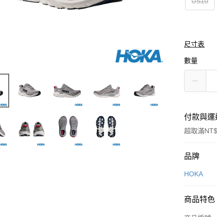
US10
尺寸表
數量
付款與運
超取滿NT$
付款方式
品牌
信用卡一
HOKA
LINE Pay
商品特色
Apple Pay