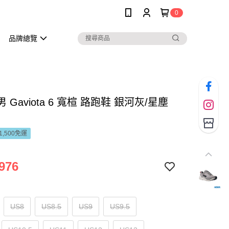
0
品牌總覽
男 Gaviota 6 寬楦 路跑鞋 銀河灰/星塵
1,500免運
976
US8
US8.5
US9
US9.5