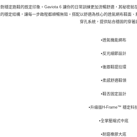
對穩定跑鞋的既定印象。Gaviota 6 讓你的日常訓練更加流暢舒適，其秘密就在
生的穩定結構，讓每一步啟程都順暢無阻。搭配以舒適為核心的透氣網布鞋面、
穿孔系統，提供貼合穩固的穿著
•透氣機能網布
•反光細節設計
•後跟鞋提拉環
•柔感舒適鞋領
•鞋舌固定設計
•升級版H-Frame™ 穩定科
•全掌壓縮式中底
•耐磨橡膠大底