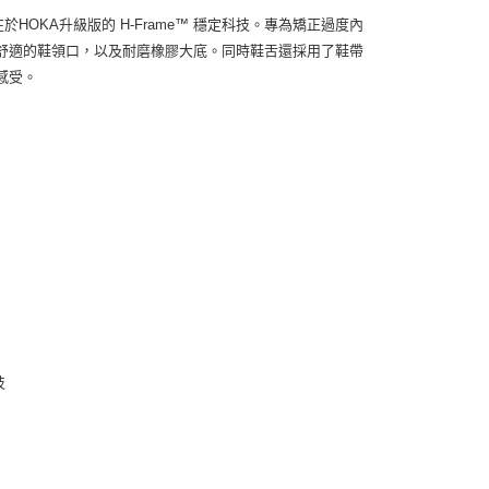
於HOKA升級版的 H-Frame™ 穩定科技。專為矯正過度內
舒適的鞋領口，以及耐磨橡膠大底。同時鞋舌還採用了鞋帶
感受。
技