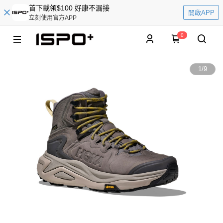
首下載領$100 好康不漏接
開啟APP
立刻使用官方APP
0
1
/
9