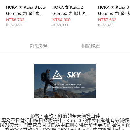
HOKA 男 Kaha 3 Low
HOKA 女 Kaha 2
HOKA 男 Kaha 3
Goretex 登山鞋 水泥
Goretex 登山鞋 湖水
Goretex 登山鞋
灰/杏霧灰
藍/迷霧灰
棕/淺黃褐
NT$6,732
NT$4,000
NT$7,632
NT$7,480
NT$8,000
NT$8,480
詳細說明
相關推薦
頂級、柔軟、舒適的全天候登山鞋
專為單日健行和多日探險設計，Kaha 3 的柔軟鞋墊能有效減輕
腳部疲勞，而雙密度甘蔗EVA中底則提供比前代更多的彈性。作
為HOKA首款採用 GORE-TEX Invisible Fit 的中筒登山鞋，