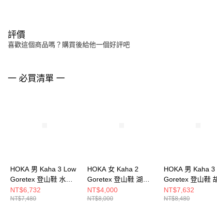
評價
喜歡這個商品嗎？購買後給他一個好評吧
一 必買清單 一
HOKA 男 Kaha 3 Low
HOKA 女 Kaha 2
HOKA 男 Kaha 3
Goretex 登山鞋 水泥
Goretex 登山鞋 湖水
Goretex 登山鞋
灰/杏霧灰
藍/迷霧灰
棕/淺黃褐
NT$6,732
NT$4,000
NT$7,632
NT$7,480
NT$8,000
NT$8,480