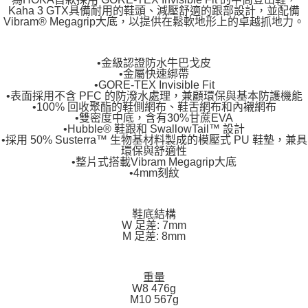
Kaha 3 GTX具備耐用的鞋頭、減壓舒適的跟部設計，並配備
Vibram® Megagrip大底，以提供在鬆軟地形上的卓越抓地力。
•金級認證防水牛巴戈皮
•金屬快速綁帶
•GORE-TEX Invisible Fit
•表面採用不含 PFC 的防潑水處理，兼顧環保與基本防護機能
•100% 回收聚酯的鞋側網布、鞋舌網布和內襯網布
•雙密度中底，含有30%甘蔗EVA
•Hubble® 鞋跟和 SwallowTail™ 設計
•採用 50% Susterra™ 生物基材料製成的模壓式 PU 鞋墊，兼具
環保與舒適性
•整片式搭載Vibram Megagrip大底
•4mm刻紋
鞋底結構
W 足差: 7mm
M 足差: 8mm
重量
W8 476g
M10 567g