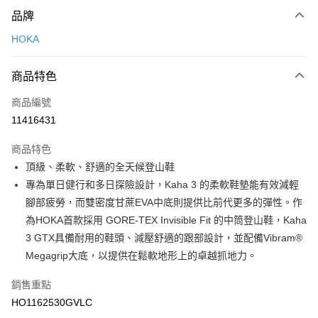
付款方式
品牌
信用卡一次付款
HOKA
LINE Pay
商品特色
Apple Pay
商品編號
悠遊付
11416431
運送方式
商品特色
7-11取貨(快速到店)
頂級、柔軟、舒適的全天候登山鞋
每筆NT$100，滿NT$1,500(含以上)免運費
專為單日健行和多日探險設計，Kaha 3 的柔軟鞋墊能有效減輕
腳部疲勞，而雙密度甘蔗EVA中底則提供比前代更多的彈性。作
宅配-本島
為HOKA首款採用 GORE-TEX Invisible Fit 的中筒登山鞋，Kaha
每筆NT$100，滿NT$1,500(含以上)免運費
3 GTX具備耐用的鞋頭、減壓舒適的跟部設計，並配備Vibram®
Megagrip大底，以提供在鬆軟地形上的卓越抓地力。
銷售重點
HO1162530GVLC