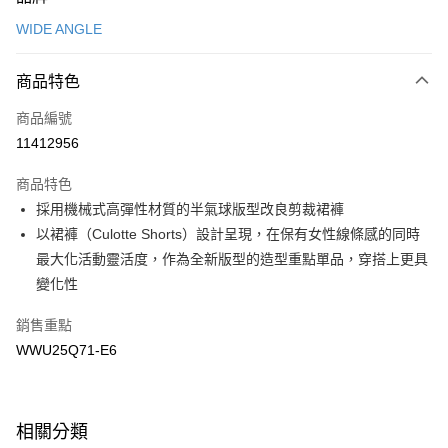
信用卡一次付款
WIDE ANGLE
LINE Pay
商品特色
Apple Pay
商品編號
悠遊付
11412956
運送方式
商品特色
7-11取貨(快速到店)
採用機械式高彈性材質的半氣球版型改良剪裁裙褲
每筆NT$100，滿NT$1,500(含以上)免運費
以裙褲（Culotte Shorts）設計呈現，在保有女性線條感的同時
最大化活動靈活度，作為全新版型的造型重點單品，穿搭上更具
宅配-本島
變化性
每筆NT$100，滿NT$1,500(含以上)免運費
銷售重點
WWU25Q71-E6
相關分類