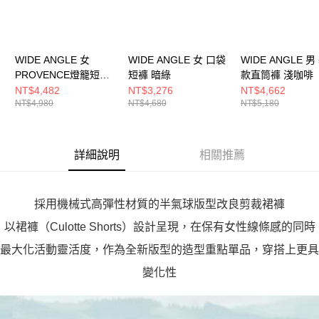
WIDE ANGLE 女
WIDE ANGLE 女 口袋
WIDE ANGLE 男
PROVENCE燈籠短褲
短褲 暗綠
款直筒褲 淺咖啡
土耳其藍
NT$4,482
NT$3,276
NT$4,662
NT$4,980
NT$4,680
NT$5,180
詳細說明
相關推薦
採用機械式高彈性材質的半氣球版型改良剪裁裙褲
以裙褲（Culotte Shorts）設計呈現，在保有女性線條感的同時
最大化活動靈活度，作為全新版型的造型重點單品，穿搭上更具
變化性