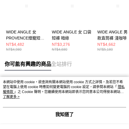
WIDE ANGLE 女
WIDE ANGLE 女 口袋
WIDE ANGLE 男
PROVENCE燈籠短褲
短褲 暗綠
款直筒褲 淺咖啡
土耳其藍
NT$4,482
NT$3,276
NT$4,662
NT$4,980
NT$4,680
NT$5,180
你可能有興趣的商品
全站排行
本網站中使用 cookie，欲查詢有關本網站使用 cookie 方式之詳情，及若您不希
熱門標籤
望在電腦上使用 cookie 時應如何變更電腦的 cookie 設定，請參閱本網站「
隱私
權條款
」之 Cookie 聲明。您繼續使用本網站即表示您同意本公司得按本網站使
用條款之 Cookie 聲明使用 cookie。
了解更多 >
我知道了