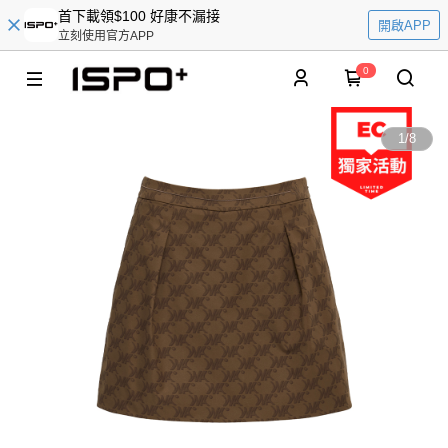
首下載領$100 好康不漏接
開啟APP
立刻使用官方APP
0
1
/
8