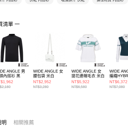
買清單 一
IDE ANGLE 男
WIDE ANGLE 女
WIDE ANGLE 女
WIDE AN
領內搭衫 黑
腰包袋 米白
提花連帽毛衣 米白
編織HYBR
鍊毛衣 米
$1,962
NT$2,952
NT$5,922
NT$6,372
$2,180
NT$3,280
NT$6,580
NT$7,080
說明
相關推薦