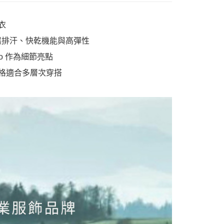
衣
吸濕排汗、快乾機能與高彈性
o 作為細節亮點
格適合多層次穿搭