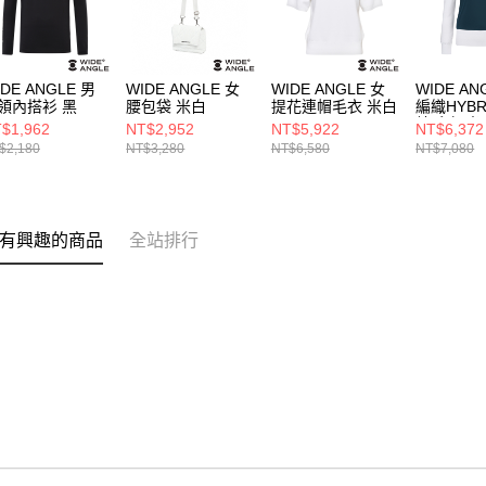
IDE ANGLE 男
WIDE ANGLE 女
WIDE ANGLE 女
WIDE AN
領內搭衫 黑
腰包袋 米白
提花連帽毛衣 米白
編織HYBR
鍊毛衣 米
$1,962
NT$2,952
NT$5,922
NT$6,372
$2,180
NT$3,280
NT$6,580
NT$7,080
有興趣的商品
全站排行