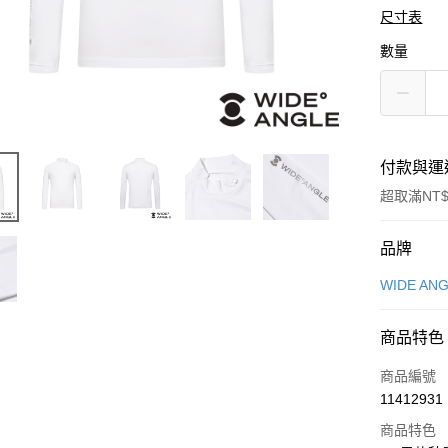
尺寸表
數量
付款與運
超取滿NT$
付款方式
品牌
信用卡一
WIDE AN
LINE Pay
商品特色
Apple Pay
商品編號
悠遊付
11412931
商品特色