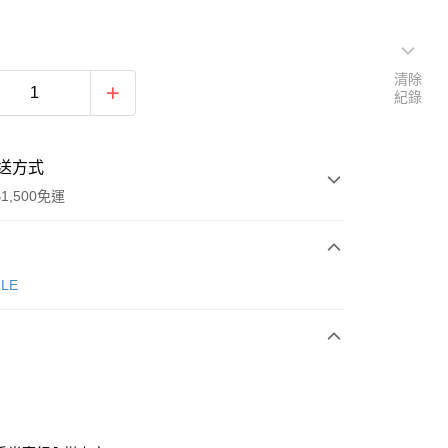
清除
紀錄
送方式
1,500免運
次付款
GLE