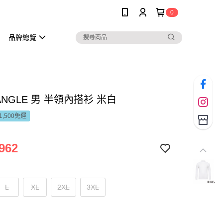
0
品牌總覽
 ANGLE 男 半領內搭衫 米白
1,500免運
962
L
XL
2XL
3XL