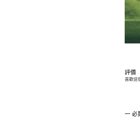
評價
喜歡這
一 必