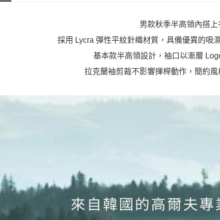
男款秋季半高領內搭上
採用 Lycra 彈性平紋針織材質，具備優異的
基本款半高領設計，袖口以漸層 Log
拉克蘭袖剪裁不影響揮桿動作，簡約風