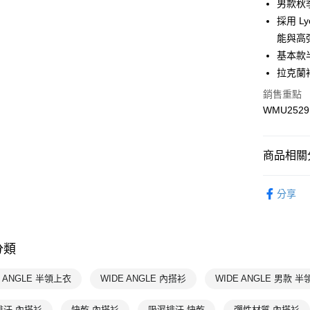
男款秋
運送方式
採用 
7-11取貨
能與高
每筆NT$1
基本款
拉克蘭
宅配-本島
銷售重點
每筆NT$1
WMU2529
商品相關分
男性
上
分享
WIDE AN
WIDE AN
分類
專業運動
E ANGLE 半領上衣
WIDE ANGLE 內搭衫
WIDE ANGLE 男款 
排汗 內搭衫
快乾 內搭衫
吸濕排汗 快乾
彈性材質 內搭衫