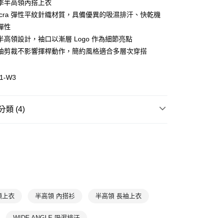
季半高領內搭上衣
Lycra 彈性平紋針織材質，具備優異的吸濕排汗、快乾機
(快速到店)
彈性
00，滿NT$1,500(含以上)免運費
半高領設計，袖口以漸層 Logo 作為細節亮點
袖剪裁不影響揮桿動作，簡約風格適合多層次穿搭
00，滿NT$1,500(含以上)免運費
1-W3
類 (4)
衣
長袖上衣
GLE
新品上市
2025 秋冬
GLE
服飾
上衣
高爾夫
上衣
半領上衣
半高領 內搭衫
半高領 長袖上衣
WIDE ANGLE 吸濕排汗