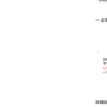
一 必
W
半
NT
NT
詳細