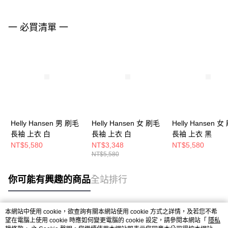
一 必買清單 一
Helly Hansen 男 刷毛
Helly Hansen 女 刷毛
Helly Hansen 
長袖 上衣 白
長袖 上衣 白
長袖 上衣 黑
NT$5,580
NT$3,348
NT$5,580
NT$5,580
你可能有興趣的商品
全站排行
本網站中使用 cookie，欲查詢有關本網站使用 cookie 方式之詳情，及若您不希
熱門標籤
望在電腦上使用 cookie 時應如何變更電腦的 cookie 設定，請參閱本網站「
隱私