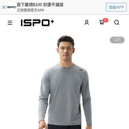
首下載領$100 好康不漏接
開啟APP
立刻使用官方APP
0
1
/
7