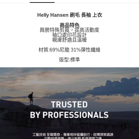
Helly Hansen 刷毛 長袖 上衣
商品特色
肩膀特殊剪裁，提高活動度
袖口處印花設計
親膚舒適且溫暖
材質:69%尼龍 31%彈性纖維
版型:標準