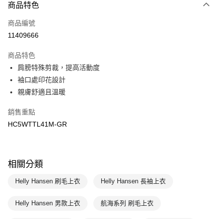
商品特色
Apple Pay
商品編號
悠遊付
11409666
運送方式
商品特色
7-11取貨(快速到店)
肩膀特殊剪裁，提高活動度
每筆NT$100，滿NT$1,500(含以上)免運費
袖口處印花設計
親膚舒適且溫暖
宅配-本島
每筆NT$100，滿NT$1,500(含以上)免運費
銷售重點
HC5WTTL41M-GR
相關分類
Helly Hansen 刷毛上衣
Helly Hansen 長袖上衣
Helly Hansen 男款上衣
航海系列 刷毛上衣