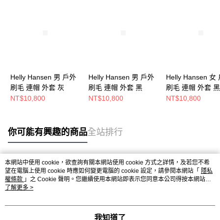
Helly Hansen 男 戶外
Helly Hansen 男 戶外
Helly Hansen 
刷毛 連帽 外套 灰
刷毛 連帽 外套 黑
刷毛 連帽 外套 黑
NT$10,800
NT$10,800
NT$10,800
你可能有興趣的商品
全站排行
本網站中使用 cookie，欲查詢有關本網站使用 cookie 方式之詳情，及若您不希
熱門標籤
望在電腦上使用 cookie 時應如何變更電腦的 cookie 設定，請參閱本網站「
隱私
權條款
」之 Cookie 聲明。您繼續使用本網站即表示您同意本公司得按本網站使
用條款之 Cookie 聲明使用 cookie。
了解更多 >
我知道了