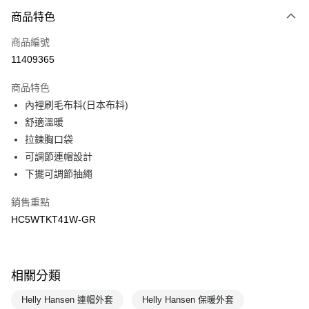
商品特色
Apple Pay
商品編號
悠遊付
11409365
運送方式
商品特色
7-11取貨(快速到店)
內裡刷毛布料(日本布料)
每筆NT$100，滿NT$1,500(含以上)免運費
舒適溫暖
拉鍊胸口袋
宅配-本島
可調節連帽設計
每筆NT$100，滿NT$1,500(含以上)免運費
下擺可調節抽繩
銷售重點
HC5WTKT41W-GR
相關分類
Helly Hansen 連帽外套
Helly Hansen 保暖外套