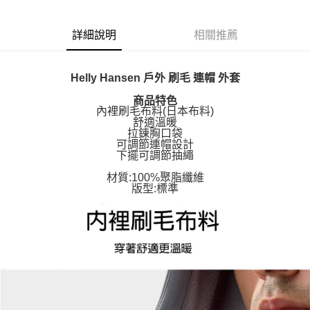
詳細說明
相關推薦
Helly Hansen 戶外 刷毛 連帽 外套
商品特色
內裡刷毛布料(日本布料)
舒適溫暖
拉鍊胸口袋
可調節連帽設計
下擺可調節抽繩
材質:100%聚脂纖維
版型:標準