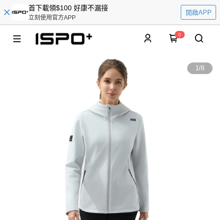
首下載領$100 好康不漏接
開啟APP
立刻使用官方APP
0
1
/
8