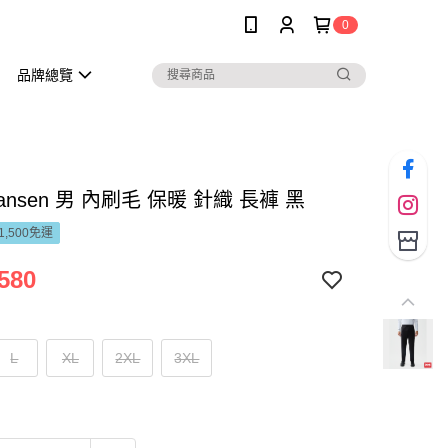
0
品牌總覽
 Hansen 男 內刷毛 保暖 針織 長褲 黑
1,500免運
580
L
XL
2XL
3XL