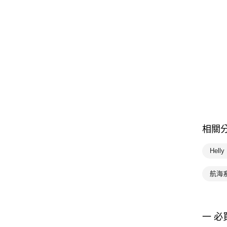
相關
Hell
航海
一 必