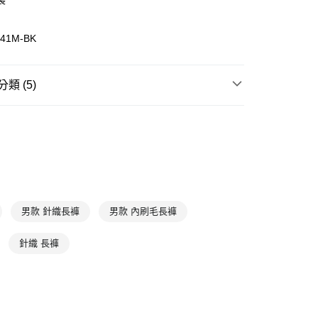
袋
41M-BK
00，滿NT$1,500(含以上)免運費
類 (5)
身
長褲
sen
下著
長褲
sen
航海系列
sen
全部商品
sen
男款
男款 針織長褲
男款 內刷毛長褲
針織 長褲