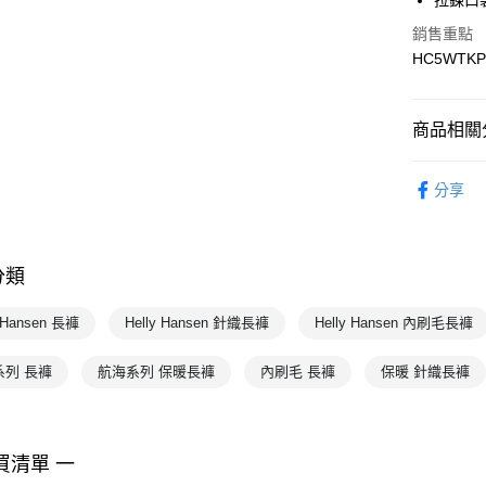
拉鍊口
銷售重點
宅配-本島
HC5WTKP
每筆NT$1
商品相關分
男性
下
分享
Helly Han
Helly Han
分類
Helly Han
Helly Han
y Hansen 長褲
Helly Hansen 針織長褲
Helly Hansen 內刷毛長褲
系列 長褲
航海系列 保暖長褲
內刷毛 長褲
保暖 針織長褲
買清單 一