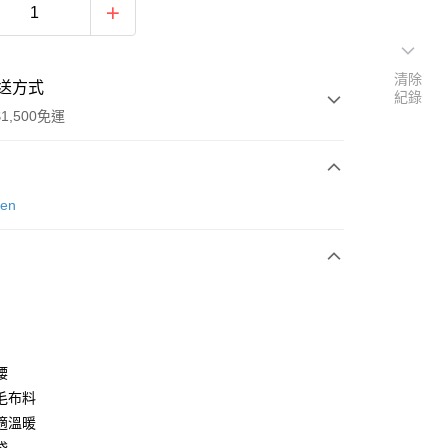
清除
送方式
紀錄
1,500免運
次付款
sen
腰
毛布料
(快速到店)
適溫暖
00，滿NT$1,500(含以上)免運費