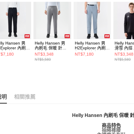
lly Hansen 男
Helly Hansen 男
Helly Hansen 男
Helly Ha
Explorer 內刷毛
內刷毛 保暖 針織
H2Explorer 內刷毛
滑雪 內搭
暖 長褲 黑
長褲 灰
保暖 長褲 灰
袖上衣 黑
$7,180
NT$3,348
NT$7,180
NT$3,348
NT$5,580
NT$5,580
說明
相關推薦
Helly Hansen 內刷毛 保暖
商品特色
抽繩褲腰