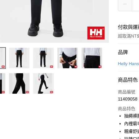
付款與運
超取滿NT$
付款方式
品牌
信用卡一
Helly Han
LINE Pay
商品特色
Apple Pay
商品編號
悠遊付
11409058
商品特色
抽繩褲
運送方式
內裡磨
7-11取貨
親膚舒
每筆NT$1