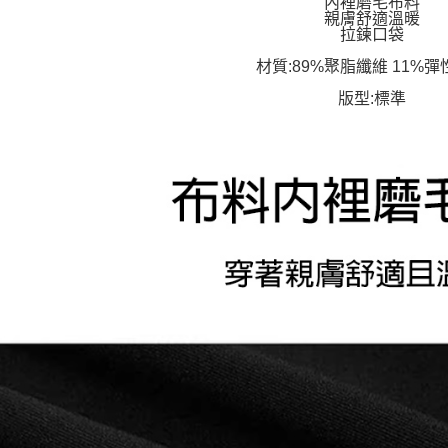
內裡磨毛布料
親膚舒適溫暖
拉鍊口袋
材質:89%聚脂纖維 11%
版型:標準