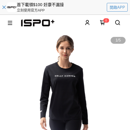
首下載領$100 好康不漏接
開啟APP
立刻使用官方APP
0
1
/
5