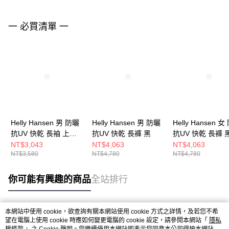
一 必買清單 一
Helly Hansen 男 防曬
Helly Hansen 男 防曬
Helly Hansen 
抗UV 快乾 長袖 上衣
抗UV 快乾 長褲 黑
抗UV 快乾 長褲 
黑
NT$3,043
NT$4,063
NT$4,063
NT$3,580
NT$4,780
NT$4,780
你可能有興趣的商品
全站排行
本網站中使用 cookie，欲查詢有關本網站使用 cookie 方式之詳情，及若您不希
熱門標籤
望在電腦上使用 cookie 時應如何變更電腦的 cookie 設定，請參閱本網站「
隱私