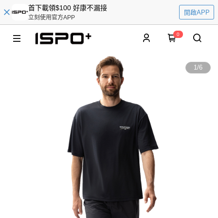
首下載領$100 好康不漏接
開啟APP
立刻使用官方APP
0
1
/
6