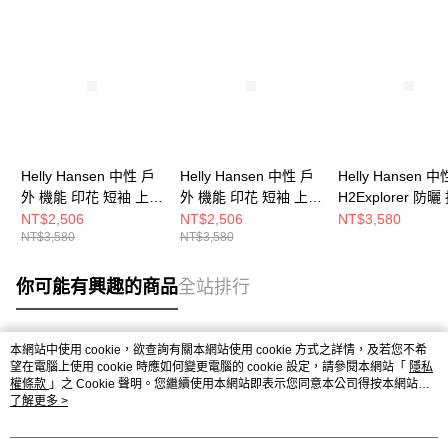
Helly Hansen 中性 戶
Helly Hansen 中性 戶
Helly Hansen 中
外 機能 印花 短袖 上衣
外 機能 印花 短袖 上衣
H2Explorer 防曬
白
棕
涼感 印花 短袖 上
NT$2,506
NT$2,506
NT$3,580
NT$3,580
NT$3,580
你可能有興趣的商品
全站排行
本網站中使用 cookie，欲查詢有關本網站使用 cookie 方式之詳情，及若您不希
熱門標籤
望在電腦上使用 cookie 時應如何變更電腦的 cookie 設定，請參閱本網站「
隱私
權條款
」之 Cookie 聲明。您繼續使用本網站即表示您同意本公司得按本網站使
用條款之 Cookie 聲明使用 cookie。
了解更多 >