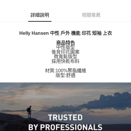
詳細說明
相關推薦
Helly Hansen 中性 戶外 機能 印花 短袖 上衣
商品特色
中性版型
後背印花圖案
微寬鬆版型
採用快乾布料
材質:100%聚脂纖維
版型:舒適