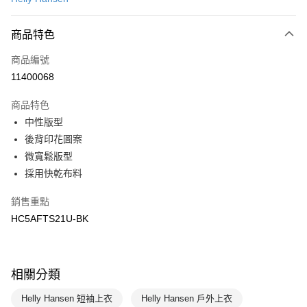
LINE Pay
商品特色
Apple Pay
商品編號
悠遊付
11400068
運送方式
商品特色
7-11取貨(快速到店)
中性版型
每筆NT$100，滿NT$1,500(含以上)免運費
後背印花圖案
微寬鬆版型
宅配-本島
採用快乾布料
每筆NT$100，滿NT$1,500(含以上)免運費
銷售重點
HC5AFTS21U-BK
相關分類
Helly Hansen 短袖上衣
Helly Hansen 戶外上衣