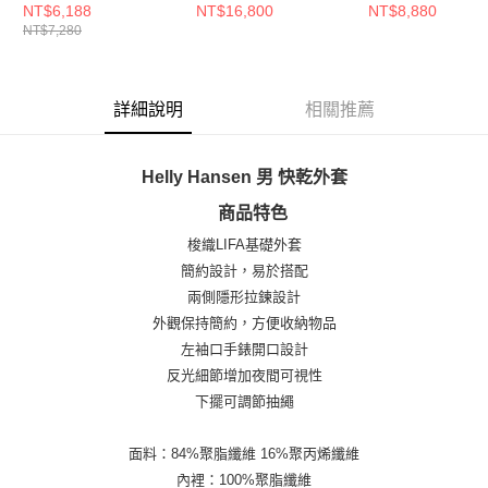
外套 卡其
感 立領 外套 卡其
NT$6,188
NT$16,800
NT$8,880
NT$7,280
詳細說明
相關推薦
Helly Hansen 男 快乾外套
商品特色
梭織LIFA基礎外套
簡約設計，易於搭配
兩側隱形拉鍊設計
外觀保持簡約，方便收納物品
左袖口手錶開口設計
反光細節增加夜間可視性
下擺可調節抽繩
面料：84%聚脂纖維 16%聚丙烯纖維
內裡：100%聚脂纖維