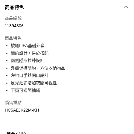
商品特色
Apple Pay
商品編號
悠遊付
11394306
運送方式
商品特色
7-11取貨(快速到店)
梭織LIFA基礎外套
每筆NT$100，滿NT$1,500(含以上)免運費
簡約設計，易於搭配
兩側隱形拉鍊設計
宅配-本島
外觀保持簡約，方便收納物品
每筆NT$100，滿NT$1,500(含以上)免運費
左袖口手錶開口設計
反光細節增加夜間可視性
下擺可調節抽繩
銷售重點
HC5AEJK22M-KH