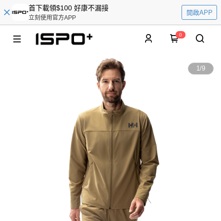
首下載領$100 好康不漏接
開啟APP
立刻使用官方APP
0
1
/
9