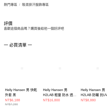
熱門專區
吸濕排汗服飾專區
評價
喜歡這個商品嗎？購買後給他一個好評吧
一 必買清單 一
Helly Hansen 男 快乾
Helly Hansen 男
Helly Hansen 男
外套 黑
H2LAB 輕量 防水 透氣
H2LAB 防曬 抗U
外套 卡其
感 立領 外套 卡其
NT$6,188
NT$16,800
NT$8,880
NT$7,280