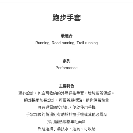
跑步手套
最適合
Running, Road running, Trail running
系列
Performance
主要特色
精心設計，包含可收納的外層連指手套，增強覆蓋保護。
腕部採用加長設計，可覆蓋脈搏點，助你保留熱量
具有導電觸控功能，便於使用手機
手掌部位的防滑釘有助於抓握手機或其他必需品
採用隔熱網格羊毛面料
外層連指手套抗水、透氣、可收納