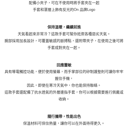
配備小夾子，可在不使用時將手套夾在一起
手套和罩層上飾有反光的On 品牌Logo
保持溫暖，繼續前進
天氣看起來非常冷？這款手套可幫你抵禦各種惡劣天氣。
腕部採用加長設計，可覆蓋敏感的脈搏點，還附帶夾子，在使用之後可將
手套成對夾在一起。
回應靈敏
具有導電觸控功能，便於使用螢幕，而手掌部位的矽制護墊則可讓你牢牢
握住手機，
因此，即使在寒冷天氣中，你也能保持聯絡。
這款手套還配備了抗水透氣的外層連指手套，你可以根據需要進行佩戴或
收納。
隨行攜帶，性能出色
保溫材料可保住熱量，讓你可以在外面待得更久。