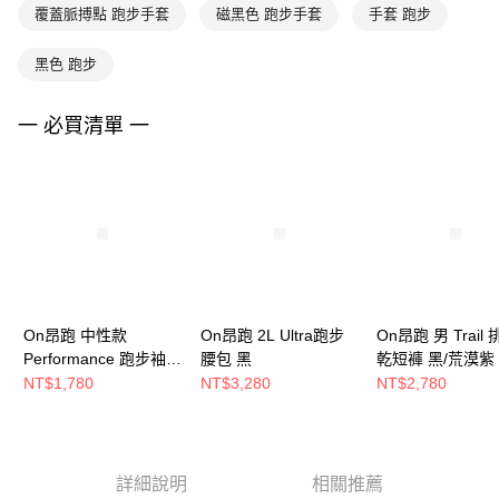
覆蓋脈搏點 跑步手套
磁黑色 跑步手套
手套 跑步
黑色 跑步
一 必買清單 一
On昂跑 中性款
On昂跑 2L Ultra跑步
On昂跑 男 Trail
Performance 跑步袖套
腰包 黑
乾短褲 黑/荒漠紫
黑
NT$1,780
NT$3,280
NT$2,780
詳細說明
相關推薦