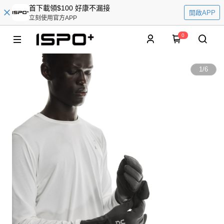
首下載領$100 好康不漏接
開啟APP
立刻使用官方APP
0
1
/
6