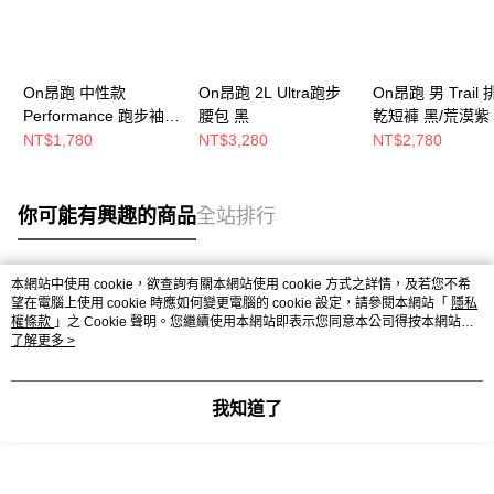
On昂跑 中性款
On昂跑 2L Ultra跑步
On昂跑 男 Trail
Performance 跑步袖套
腰包 黑
乾短褲 黑/荒漠紫
黑
NT$1,780
NT$3,280
NT$2,780
你可能有興趣的商品
全站排行
本網站中使用 cookie，欲查詢有關本網站使用 cookie 方式之詳情，及若您不希
熱門標籤
望在電腦上使用 cookie 時應如何變更電腦的 cookie 設定，請參閱本網站「
隱私
權條款
」之 Cookie 聲明。您繼續使用本網站即表示您同意本公司得按本網站使
用條款之 Cookie 聲明使用 cookie。
了解更多 >
我知道了