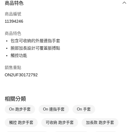
商品特色
Apple Pay
商品編號
悠遊付
11394246
運送方式
商品特色
7-11取貨(快速到店)
包含可收納的外層連指手套
每筆NT$100，滿NT$1,500(含以上)免運費
腕部加長設計可覆蓋脈搏點
觸控功能
宅配-本島
每筆NT$100，滿NT$1,500(含以上)免運費
銷售重點
ON2UF30172792
相關分類
On 跑步手套
On 連指手套
On 手套
觸控 跑步手套
可收納 跑步手套
加長款 跑步手套