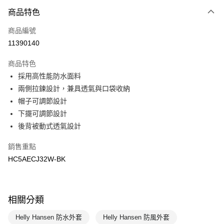
商品特色
Apple Pay
商品編號
悠遊付
11390140
運送方式
商品特色
7-11取貨(快速到店)
採用高性能防水面料
每筆NT$100，滿NT$1,500(含以上)免運費
兩側拉鍊設計，兼具透氣與口袋收納
帽子可調節設計
宅配-本島
下擺可調節設計
每筆NT$100，滿NT$1,500(含以上)免運費
後背被動式透氣設計
銷售重點
HC5AECJ32W-BK
相關分類
Helly Hansen 防水外套
Helly Hansen 防風外套