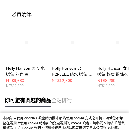
一 必買清單 一
Helly Hansen 男 防水
Helly Hansen 男
Helly Hansen 
透氣 外套 黑
H2FJELL 防水 透氣 外
透氣 輕薄 衝鋒衣
套 衝鋒衣 黑
黑
NT$9,660
NT$12,800
NT$8,260
NT$13,800
NT$11,800
你可能有興趣的商品
全站排行
本網站中使用 cookie，欲查詢有關本網站使用 cookie 方式之詳情，及若您不希
熱門標籤
望在電腦上使用 cookie 時應如何變更電腦的 cookie 設定，請參閱本網站「
隱私
權條款
」之 Cookie 聲明。您繼續使用本網站即表示您同意本公司得按本網站使