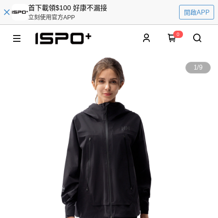
首下載領$100 好康不漏接
開啟APP
立刻使用官方APP
0
1
/
9