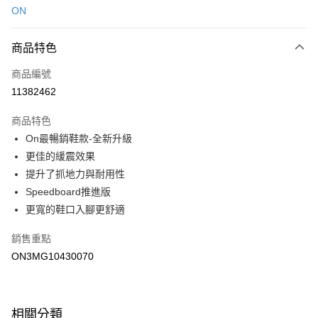
ON
LINE Pay
商品特色
Apple Pay
商品編號
悠遊付
11382462
運送方式
商品特色
7-11取貨(快速到店)
On最暢銷鞋款-全新升級
每筆NT$100，滿NT$1,500(含以上)免運費
更佳的緩震效果
提升了抓地力與耐用性
宅配-本島
Speedboard推進版
每筆NT$100，滿NT$1,500(含以上)免運費
更寬的鞋口入腳更舒適
銷售重點
ON3MG10430070
相關分類