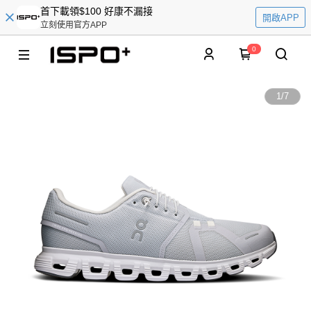
首下載領$100 好康不漏接
開啟APP
立刻使用官方APP
0
1
/
7