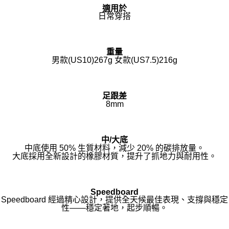
適用於
日常穿搭
重量
男款(US10)267g 女款(US7.5)216g
足跟差
8mm
中/大底
中底使用 50% 生質材料，減少 20% 的碳排放量。
大底採用全新設計的橡膠材質，提升了抓地力與耐用性。
Speedboard
Speedboard 經過精心設計，提供全天候最佳表現、支撐與穩定
性——穩定著地，起步順暢。