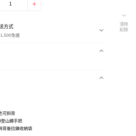
清除
送方式
紀錄
1,500免運
次付款
也可斜背
il登山繩手把
(快速到店)
與背後拉鍊收納袋
00，滿NT$1,500(含以上)免運費