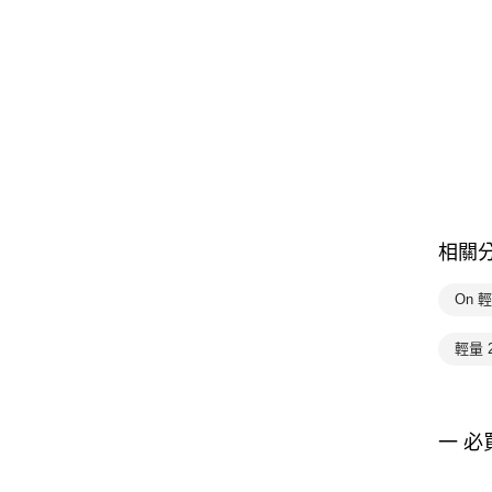
相關
On 
輕量 
一 必