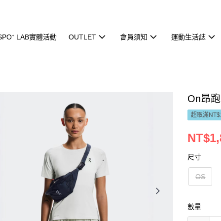
ISPO⁺ LAB實體活動
OUTLET
會員須知
運動生活誌
On昂跑
超取滿NT$
NT$1,
尺寸
OS
數量