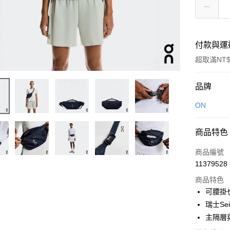
付款與運
超取滿NT$
付款方式
品牌
信用卡一
ON
LINE Pay
商品特色
Apple Pay
商品編號
悠遊付
11379528
商品特色
可腰掛
運送方式
瑞士Se
7-11取貨
主隔層
每筆NT$1