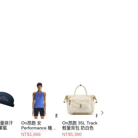
輕量排汗
On昂跑 女
On昂跑 35L Track
On昂跑 2L Ultra
軍藍
Performance 機能
輕量背包 奶白色
步腰包 白
排汗背心 鈷藍/海
NT$1,666
NT$5,380
NT$3,280
軍藍