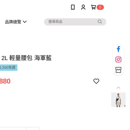
0
品牌總覽
 2L 輕量腰包 海軍藍
1,500免運
880