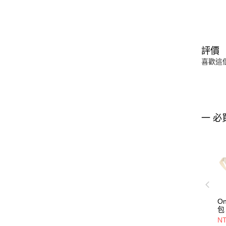
評價
喜歡這
一 必
O
包
NT