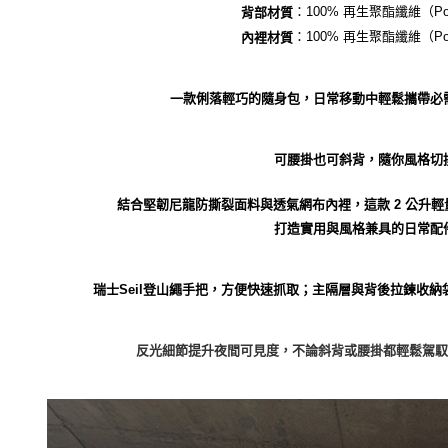
：100% 再生聚酯纖維（Poly
背部材質
：100% 再生聚酯纖維（Poly
內裡材質
一款俐落輕巧的隨身包，日常移動中輕鬆攜帶必
可腰掛也可斜背，隨你風格切
結合堅韌尼龍防撕裂面料與透氣網布內裡，這款 2 公升
打造實用與風格兼具的日常配
瑞士Seil登山繩手把，方便快速抓取；主隔層與背後拉鍊收
反光細節提升夜間可見度，不論斜背或腰掛都輕鬆駕馭。尺寸：