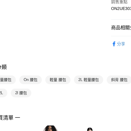
銷售重點
ON2UE30
宅配-本島
每筆NT$1
商品相關分
配件
包
分享
男性
配
女性
配
分類
On昂跑
輕量腰包
On 腰包
輕量 腰包
2L 輕量腰包
斜背 腰包
2L
2l 腰包
買清單 一