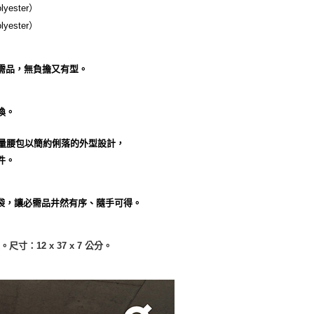
ester）
ester）
需品，無負擔又有型。
換。
輕量腰包以簡約俐落的外型設計，
件。
納袋，讓必需品井然有序、隨手可得。
12 x 37 x 7 公分。