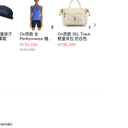
輕量排汗
On昂跑 女
On昂跑 35L Track
On昂跑 2L Ultra
軍藍
Performance 機能
輕量背包 奶白色
步腰包 白
排汗背心 鈷藍/海
NT$1,666
NT$5,380
NT$3,280
軍藍
NT$2,380
amide）