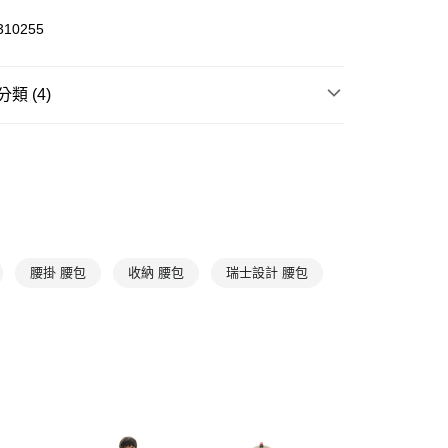
310255
00，滿NT$1,500(含以上)免運費
類 (4)
袋類
休閒小包
件
包
件
包
帽鞋配件
包
腰掛 腰包
收納 腰包
瑞士設計 腰包