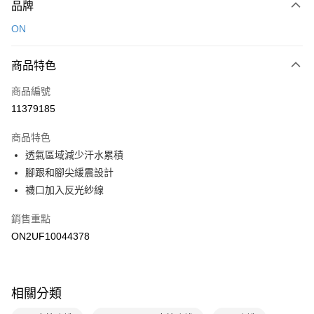
品牌
信用卡一次付款
ON
LINE Pay
商品特色
Apple Pay
商品編號
悠遊付
11379185
運送方式
商品特色
7-11取貨(快速到店)
透氣區域減少汗水累積
每筆NT$100，滿NT$1,500(含以上)免運費
腳跟和腳尖緩震設計
襪口加入反光紗線
宅配-本島
每筆NT$100，滿NT$1,500(含以上)免運費
銷售重點
ON2UF10044378
相關分類