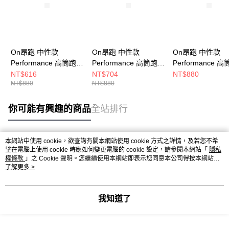
On昂跑 中性款
On昂跑 中性款
On昂跑 中性款
Performance 高筒跑襪
Performance 高筒跑襪
Performance 
地平線藍/白
灰藍/萊姆黃
黑/月蝕灰
NT$616
NT$704
NT$880
NT$880
NT$880
你可能有興趣的商品
全站排行
本網站中使用 cookie，欲查詢有關本網站使用 cookie 方式之詳情，及若您不希
熱門標籤
望在電腦上使用 cookie 時應如何變更電腦的 cookie 設定，請參閱本網站「
隱私
權條款
」之 Cookie 聲明。您繼續使用本網站即表示您同意本公司得按本網站使
用條款之 Cookie 聲明使用 cookie。
了解更多 >
我知道了