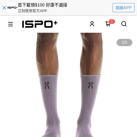
首下載領$100 好康不漏接
開啟APP
立刻使用官方APP
0
1
/
5