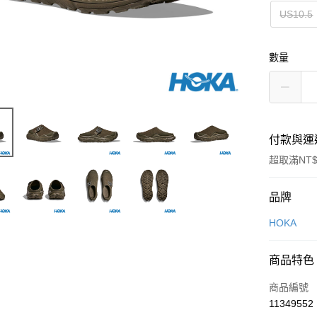
US10.5
數量
付款與運
超取滿NT$
付款方式
品牌
信用卡一
HOKA
LINE Pay
商品特色
Apple Pay
商品編號
悠遊付
11349552