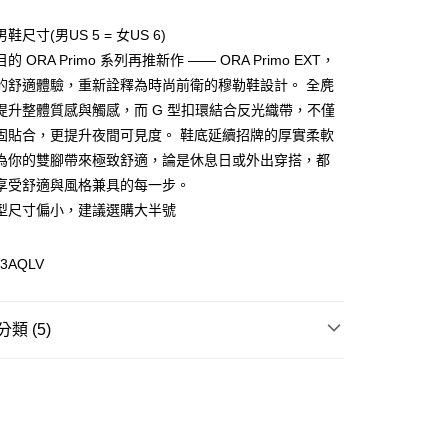
鞋尺寸(男US 5 = 女US 6)
的 ORA Primo 系列再推新作 —— ORA Primo EXT，
(快速到店)
的舒適體驗，重新詮釋為時尚前衛的穆勒鞋設計。 全麂
00，滿NT$1,500(含以上)免運費
提升整體質感與觸感，而 G 型扣環結合反光織帶，不僅
固貼合，更提升夜間可見度。 鞋底延續招牌的厚實柔軟
為你的雙腳帶來極致舒適，論是休息日或外出穿搭，都
00，滿NT$1,500(含以上)免運費
享受舒適與風格兼具的每一步。
型尺寸偏小，建議選購大半號
73AQLV
類 (5)
類
休閒鞋
類
休閒鞋
T
7折