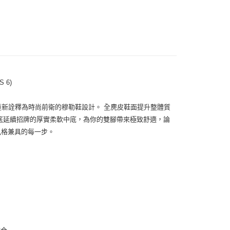
 6)
適體驗，重新詮釋為時尚前衛的穆勒鞋設計。 全麂皮鞋面提升整體質
鞋底延續招牌的厚實柔軟中底，為你的雙腳帶來極致舒適，論
風格兼具的每一步。