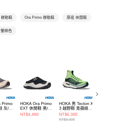
🔥本月主打
IFESTYLE
Ora Primo EXT
A 穆勒鞋
Ora Primo 穆勒鞋
厚底 休閒鞋
o 骨董綠色
 Primo
HOKA Ora Primo
HOKA 男 Tecton X
HOKA 男
鞋 灰/大
EXT 休閒鞋 黑/霜
3 越野鞋 青蘋綠/
Transport 2 寬楦
白色
暮藍
休閒鞋 靜岩灰/岩
NT$4,480
NT$6,300
NT$4,932
杏色
NT$9,000
NT$5,480