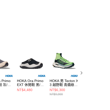
 Primo
HOKA Ora Primo
HOKA 男 Tecton X
HOKA 男
鞋 灰/大
EXT 休閒鞋 黑/霜
3 越野鞋 青蘋綠/
Transport 2 寬楦
白色
暮藍
休閒鞋 靜岩灰/岩
NT$4,480
NT$6,300
NT$4,932
杏色
NT$9,000
NT$5,480