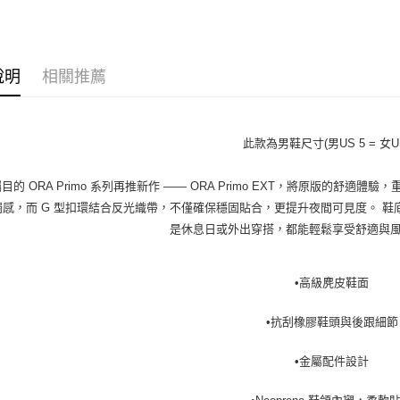
說明
相關推薦
此款為男鞋尺寸(男US 5 = 女US
目的 ORA Primo 系列再推新作 —— ORA Primo EXT，將原版的舒
觸感，而 G 型扣環結合反光織帶，不僅確保穩固貼合，更提升夜間可見度。 
是休息日或外出穿搭，都能輕鬆享受舒適與
•高級麂皮鞋面
•抗刮橡膠鞋頭與後跟細節
•金屬配件設計