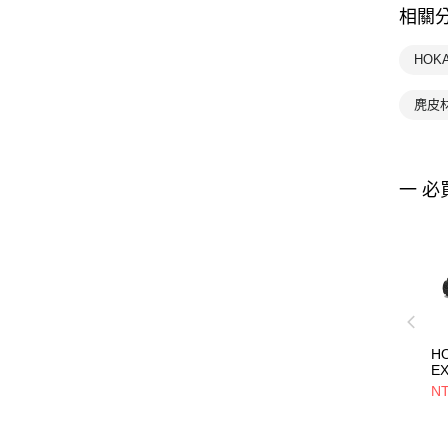
相關
HOK
麂皮
一 必
HO
E
NT