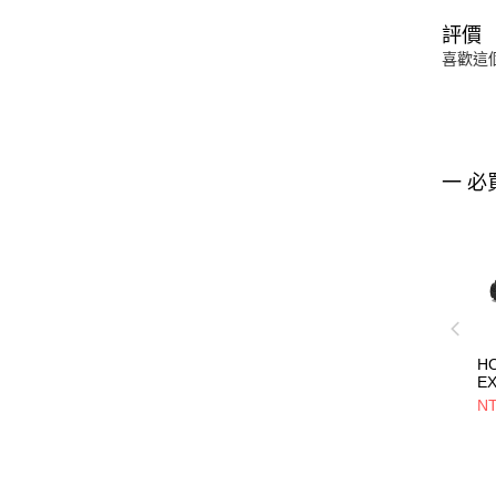
評價
喜歡這
一 必
HO
E
NT