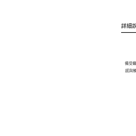
詳細
備受矚
感與