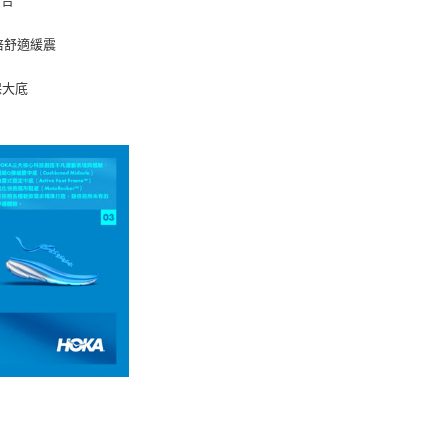
貼合
加倍舒適緩震
保大底