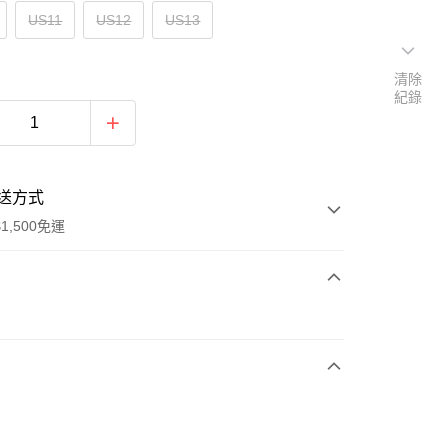
US11
US12
US13
清除
紀錄
送方式
1,500免運
次付款