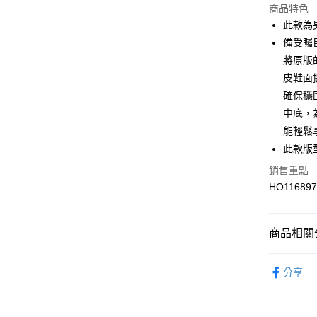
商品特色
此款為男
運送方式
備受矚目
7-11取貨
將原版
每筆NT$1
皮鞋面
確保穩
宅配-本島
中底，
每筆NT$1
能輕鬆
此款版
銷售重點
HO11689
商品相關分
男性
鞋
分享
女性
鞋
💥OUTLE