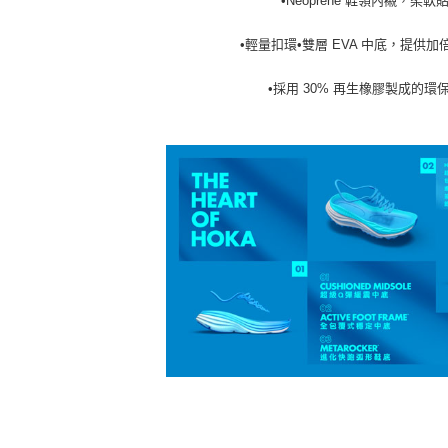
•Neoprene 鞋領內襯，柔軟
•輕量扣環•雙層 EVA 中底，提供
•採用 30% 再生橡膠製成的環