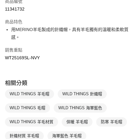
商品編號
悠遊付
11341732
運送方式
商品特色
7-11取貨(快速到店)
用MERINO羊毛製成的針織帽，具有羊毛獨有的溫暖和柔軟質
每筆NT$100，滿NT$1,500(含以上)免運費
感。
宅配-本島
銷售重點
每筆NT$100，滿NT$1,500(含以上)免運費
WT25169SL-NVY
相關分類
WILD THINGS 羊毛帽
WILD THINGS 針織帽
WILD THINGS 毛帽
WILD THINGS 海軍藍色
WILD THINGS 羊毛材質
保暖 羊毛帽
防寒 羊毛帽
針織材質 羊毛帽
海軍藍色 羊毛帽