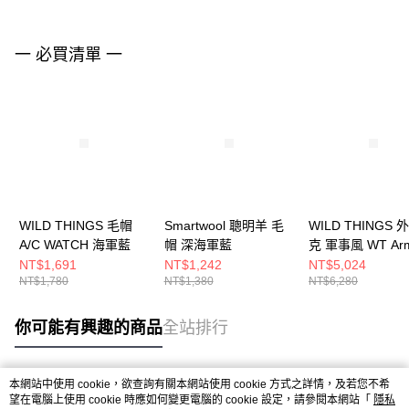
一 必買清單 一
WILD THINGS 毛帽
Smartwool 聰明羊 毛
WILD THINGS 
A/C WATCH 海軍藍
帽 深海軍藍
克 軍事風 WT Ar
Cordura 海軍藍
NT$1,691
NT$1,242
NT$5,024
NT$1,780
NT$1,380
NT$6,280
你可能有興趣的商品
全站排行
本網站中使用 cookie，欲查詢有關本網站使用 cookie 方式之詳情，及若您不希
熱門標籤
望在電腦上使用 cookie 時應如何變更電腦的 cookie 設定，請參閱本網站「
隱私