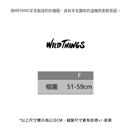
用MERINO羊毛製成的針織帽，具有羊毛獨有的溫暖和柔軟質感。