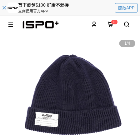
首下載領$100 好康不漏接
開啟APP
立刻使用官方APP
0
1
/
4