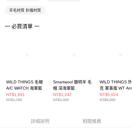
羊毛材質 針織材質
一 必買清單 一
WILD THINGS 毛帽
Smartwool 聰明羊 毛
WILD THINGS 
A/C WATCH 海軍藍
帽 深海軍藍
克 軍事風 WT Ar
Cordura 海軍藍
NT$1,691
NT$1,242
NT$5,024
NT$1,780
NT$1,380
NT$6,280
詳細說明
相關推薦