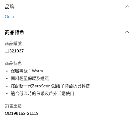
付款方式
品牌
信用卡一次付款
Odlo
LINE Pay
商品特色
Apple Pay
商品編號
悠遊付
11321037
運送方式
商品特色
7-11取貨(快速到店)
保暖等級：Warm
每筆NT$100，滿NT$1,500(含以上)免運費
面料輕量保暖及透氣
搭配新一代ZeroScent銀離子抑菌抗臭科技
宅配-本島
適合低溫時的保暖及戶外活動使用
每筆NT$100，滿NT$1,500(含以上)免運費
銷售重點
OD198152-21119