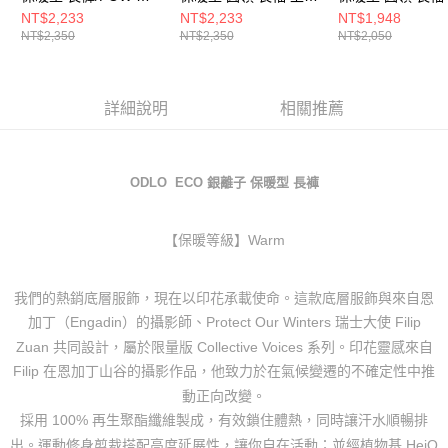
海藍
衣/POW odlo 航海藍
航海藍
NT$2,233
NT$2,233
NT$1,948
NT$2,350
NT$2,350
NT$2,050
詳細說明
相關推薦
ODLO ECO 銀離子 保暖型 長褲
【保暖等級】Warm
我們的熱銷底層服飾，現在以印花承載使命。這款底層服飾與來自恩
加丁（Engadin）的攝影師、Protect Our Winters 瑞士大使 Filip
Zuan 共同設計，屬於限量版 Collective Voices 系列。印花靈感來自
Filip 在恩加丁山谷的攝影作品，他致力於在氣候變遷的不確定性中推
動正向改變。
採用 100% 再生聚酯纖維製成，有效鎖住體熱，同時讓汗水順暢排
出。運動修身剪裁搭配高度延展性，讓你自在活動；並經植物基 HeiQ