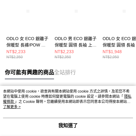
ODLO 女 ECO 銀離子
ODLO 男 ECO 銀離子
ODLO 女 ECO 
保暖型 長褲/POW 航
保暖型 圓領 長袖 上
保暖型 圓領 長袖
海藍
衣/POW odlo 航海藍
航海藍
NT$2,233
NT$2,233
NT$1,948
NT$2,350
NT$2,350
NT$2,050
你可能有興趣的商品
全站排行
本網站中使用 cookie，欲查詢有關本網站使用 cookie 方式之詳情，及若您不希
熱門標籤
望在電腦上使用 cookie 時應如何變更電腦的 cookie 設定，請參閱本網站「
隱私
權條款
」之 Cookie 聲明。您繼續使用本網站即表示您同意本公司得按本網站使
用條款之 Cookie 聲明使用 cookie。
了解更多 >
我知道了