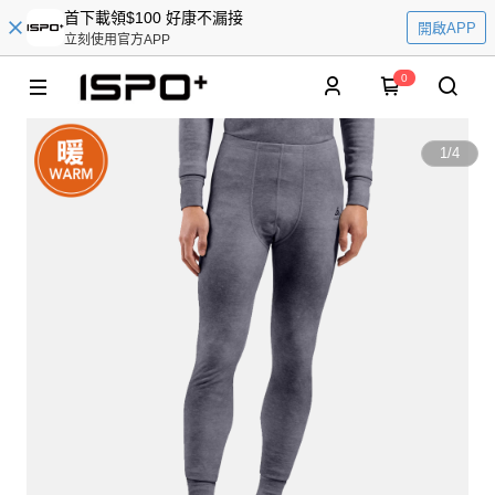
首下載領$100 好康不漏接
開啟APP
立刻使用官方APP
0
1
/
4