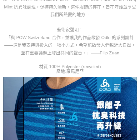
Mint 抗異味處理，保持持久清新。這件服飾的存在，旨在守護並享受
我們所熱愛的地方。
藝術家聲明：
「與 POW Switzerland 合作，並讓我的作品啟發 Odlo 的系列設計
——這是我支持與投入的一種小方式。希望能啟發人們親近大自然，
並在重要議題上發出共同的聲音。」——Filip Zuan
材質:100% Polyester (recycled)
產地:羅馬尼亞