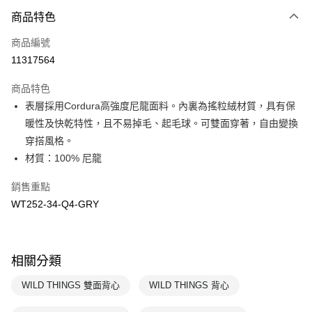
商品特色
Apple Pay
商品編號
悠遊付
11317564
運送方式
商品特色
7-11取貨(快速到店)
表層採用Cordura高強度尼龍面料。內裏為搖粒絨材質，具有保
每筆NT$100，滿NT$1,500(含以上)免運費
暖性及快乾特性，且不易掉毛、起毛球。可雙面穿著，自由變換
穿搭風格。
宅配-本島
材質：100% 尼龍
每筆NT$100，滿NT$1,500(含以上)免運費
銷售重點
WT252-34-Q4-GRY
相關分類
WILD THINGS 雙面背心
WILD THINGS 背心