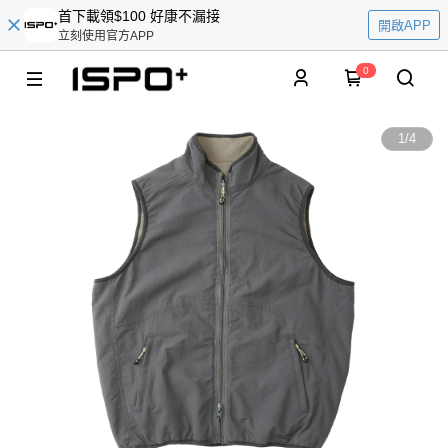
首下載領$100 好康不漏接
開啟APP
立刻使用官方APP
0
1
/
4