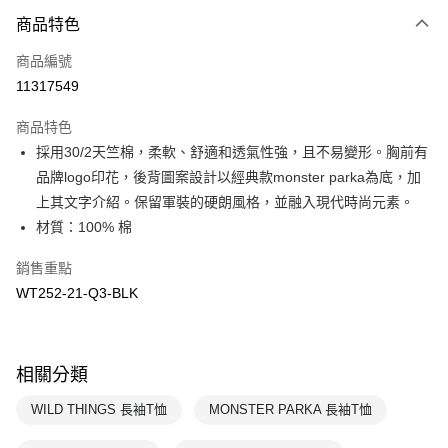
商品特色
Apple Pay
商品編號
悠遊付
11317549
運送方式
商品特色
7-11取貨(快速到店)
採用30/2天竺棉，柔軟、舒適和透氣性強，且不易變形。胸前有
每筆NT$100，滿NT$1,500(含以上)免運費
品牌logo印花，後背圖案設計以經典款monster parka為底，加
上其文字介紹。保留軍裝的硬朗風格，並融入現代時尚元素。
宅配-本島
材質：100% 棉
每筆NT$100，滿NT$1,500(含以上)免運費
銷售重點
WT252-21-Q3-BLK
相關分類
WILD THINGS 長袖T恤
MONSTER PARKA 長袖T恤