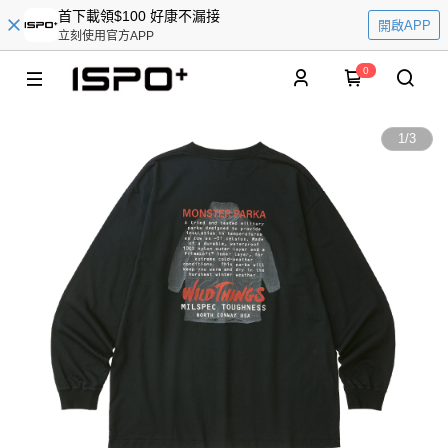
首下載領$100 好康不漏接
開啟APP
立刻使用官方APP
0
1
/
3