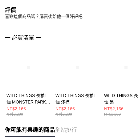
評價
喜歡這個商品嗎？購買後給他一個好評吧
一 必買清單 一
WILD THINGS 長袖T
WILD THINGS 長袖T
WILD THINGS 
恤 MONSTER PARKA
恤 淺棕
恤 黑
咖啡
NT$2,166
NT$2,166
NT$2,166
NT$2,280
NT$2,280
NT$2,280
你可能有興趣的商品
全站排行