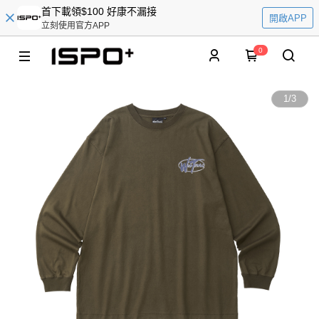
首下載領$100 好康不漏接
開啟APP
立刻使用官方APP
0
1
/
3