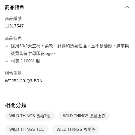
商品特色
Apple Pay
商品編號
悠遊付
11317547
運送方式
商品特色
7-11取貨(快速到店)
採用30/2天竺棉，柔軟、舒適和透氣性強，且不易變形。胸前與
每筆NT$100，滿NT$1,500(含以上)免運費
後背皆有字母印花logo。
材質：100% 棉
宅配-本島
每筆NT$100，滿NT$1,500(含以上)免運費
銷售重點
WT252-20-Q3-BRN
相關分類
WILD THINGS 長袖T恤
WILD THINGS 長袖上衣
WILD THINGS TEE
WILD THINGS 咖啡色