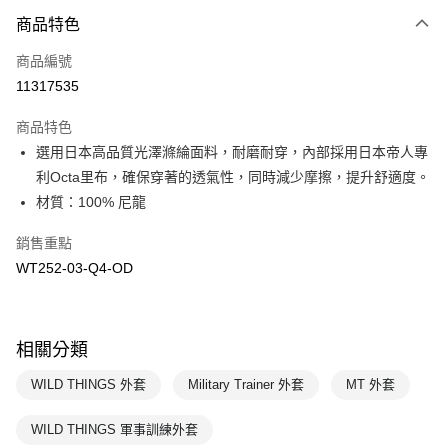
商品特色
Apple Pay
商品編號
悠遊付
11317535
運送方式
商品特色
7-11取貨(快速到店)
選用日本高品質光澤滌綸面料，耐磨耐穿，內部採用日本帝人專
每筆NT$100，滿NT$1,500(含以上)免運費
利Octa里布，確保穿著的透氣性，同時減少摩擦，提升舒適度。
材質：100% 尼龍
宅配-本島
每筆NT$100，滿NT$1,500(含以上)免運費
銷售重點
WT252-03-Q4-OD
相關分類
WILD THINGS 外套
Military Trainer 外套
MT 外套
WILD THINGS 軍事訓練外套