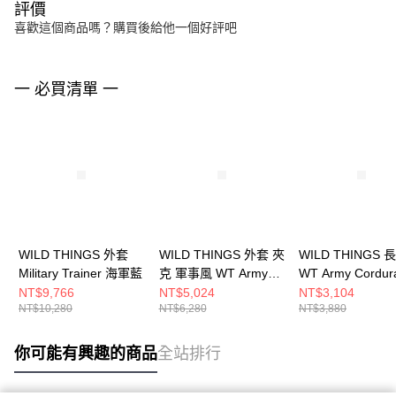
評價
喜歡這個商品嗎？購買後給他一個好評吧
一 必買清單 一
WILD THINGS 外套
WILD THINGS 外套 夾
WILD THINGS 
Military Trainer 海軍藍
克 軍事風 WT Army
WT Army Cordur
Cordura 橄欖褐
欖褐
NT$9,766
NT$5,024
NT$3,104
NT$10,280
NT$6,280
NT$3,880
你可能有興趣的商品
全站排行