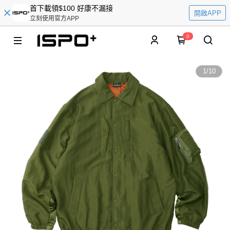
首下載領$100 好康不漏接
開啟APP
立刻使用官方APP
0
1
/
10