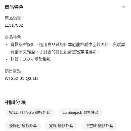
商品特色
Apple Pay
商品編號
悠遊付
11317532
運送方式
商品特色
7-11取貨(快速到店)
寬鬆版型設計，選用高品質的日本尼龍棉感中空紗面料，質感厚
每筆NT$100，滿NT$1,500(含以上)免運費
實卻不失輕盈，手肘處的拼色設計豐富穿搭層次。
材質：100% 聚酯纖維
宅配-本島
每筆NT$100，滿NT$1,500(含以上)免運費
銷售重點
WT252-01-Q3-LB
相關分類
WILD THINGS 襯衫外套
Lumberjack 襯衫外套
淡褐色 襯衫外套
寬鬆 襯衫外套
中空紗 襯衫外套