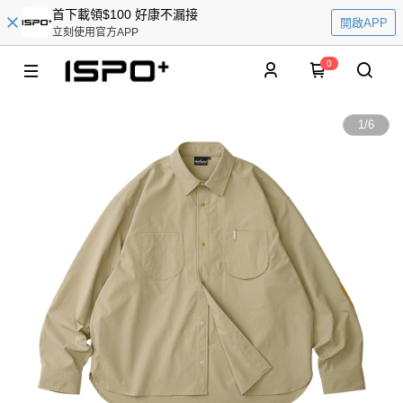
首下載領$100 好康不漏接
開啟APP
立刻使用官方APP
0
1
/
6