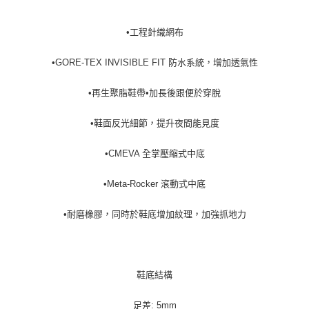
•工程針織網布
•GORE-TEX INVISIBLE FIT 防水系統，增加透氣性
•再生聚脂鞋帶•加長後跟便於穿脫
•鞋面反光細節，提升夜間能見度
•CMEVA 全掌壓縮式中底
•Meta-Rocker 滾動式中底
•耐磨橡膠，同時於鞋底增加紋理，加強抓地力
鞋底結構
足差: 5mm