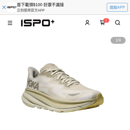
首下載領$100 好康不漏接
開啟APP
立刻使用官方APP
0
1
/
9