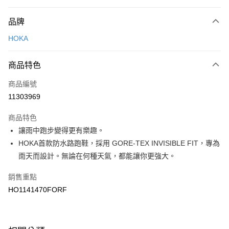
付款方式
品牌
信用卡一次付款
HOKA
LINE Pay
商品特色
Apple Pay
商品編號
悠遊付
11303969
運送方式
商品特色
7-11取貨(快速到店)
讓雨中跑步變得更有樂趣。
每筆NT$100，滿NT$1,500(含以上)免運費
HOKA首款防水路跑鞋，採用 GORE-TEX INVISIBLE FIT，專為
雨天而設計。無論在何種天氣，都能讓你更強大。
宅配-本島
每筆NT$100，滿NT$1,500(含以上)免運費
銷售重點
HO1141470FORF