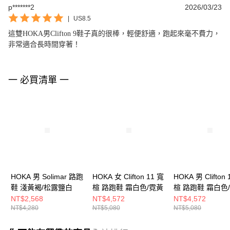
p*******2
2026/03/23
|
US8.5
這雙HOKA男Clifton 9鞋子真的很棒，輕便舒適，跑起來毫不費力，
非常適合長時間穿著！
一 必買清單 一
HOKA 男 Solimar 路跑
HOKA 女 Clifton 11 寬
HOKA 男 Clifton 
鞋 淺黃褐/松露鹽白
楦 路跑鞋 霜白色/霓黃
楦 路跑鞋 霜白色
NT$2,568
NT$4,572
NT$4,572
NT$4,280
NT$5,080
NT$5,080