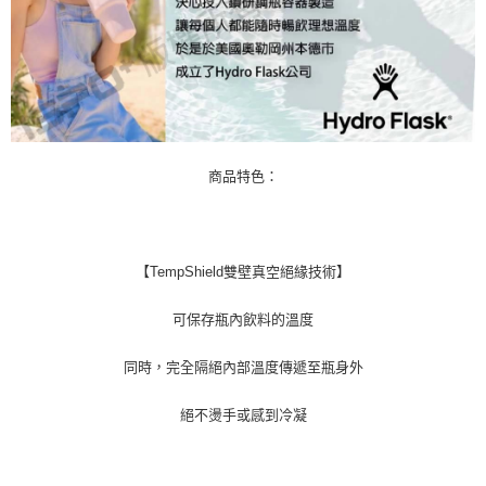
商品特色：
【TempShield雙壁真空絕緣技術】
可保存瓶內飲料的溫度
同時，完全隔絕內部溫度傳遞至瓶身外
絕不燙手或感到冷凝