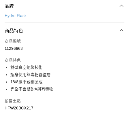
付款方式
品牌
信用卡一次付款
Hydro Flask
LINE Pay
商品特色
Apple Pay
商品編號
悠遊付
11296663
運送方式
商品特色
7-11取貨(快速到店)
雙壁真空絕緣技術
每筆NT$100，滿NT$1,500(含以上)免運費
瓶身使用無毒粉霧塗層
18/8級不銹鋼製成
宅配-本島
完全不含雙酚A與有毒物
每筆NT$100，滿NT$1,500(含以上)免運費
銷售重點
HFW20BCX217