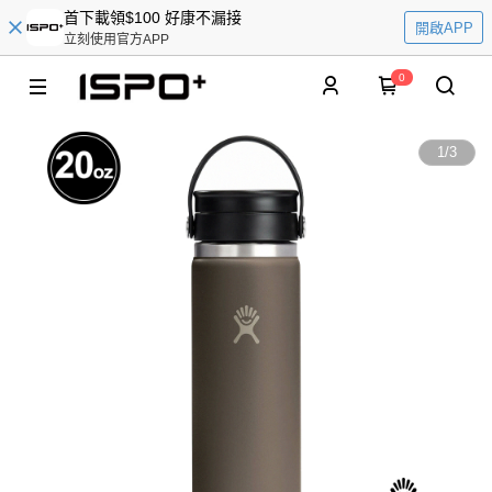
首下載領$100 好康不漏接
開啟APP
立刻使用官方APP
0
1
/
3