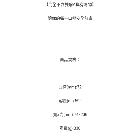
【完全不含雙酚A與有毒物】
讓你的每一口都安全無虞
商品規格：
口徑(mm):72
容量(ml):592
寬x高(mm):74x236
重量(g):336