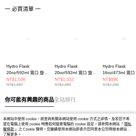
一 必買清單 一
Hydro Flask
Hydro Flask
Hydro Flask
20oz/592ml 寬口 旋轉
20oz/592ml 寬口 旋轉
16oz/473ml 寬
咖啡蓋 保溫瓶 化石棕
咖啡蓋 保溫瓶 酒紅色
咖啡蓋 保溫瓶 棗
NT$1,036
NT$1,332
NT$896
NT$1,480
NT$1,480
NT$1,280
你可能有興趣的商品
全站排行
本網站中使用 cookie，欲查詢有關本網站使用 cookie 方式之詳情，及若您不希
熱門標籤
望在電腦上使用 cookie 時應如何變更電腦的 cookie 設定，請參閱本網站「
隱私
權條款
」之 Cookie 聲明。您繼續使用本網站即表示您同意本公司得按本網站使
用條款之 Cookie 聲明使用 cookie。
了解更多 >