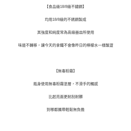
【食品級18/8級不鏽鋼】
均用18/8級的不銹鋼製成
其強度和純度常為高級器皿所使用
味道不轉移，讓今天的拿鐵不會像昨日的檸檬水一樣酸澀
【無毒粉霧】
瓶身使用無毒粉霧塗層，不滑手的觸感
比起亮面更耐刮耐髒
到哪都攜帶輕鬆無負擔