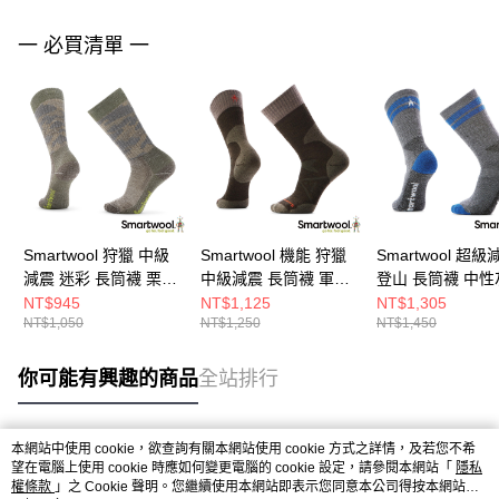
一 必買清單 一
Smartwool 狩獵 中級
Smartwool 機能 狩獵
Smartwool 超
減震 迷彩 長筒襪 栗子
中級減震 長筒襪 軍風
登山 長筒襪 中性
棕
橄綠
NT$945
NT$1,125
NT$1,305
NT$1,050
NT$1,250
NT$1,450
你可能有興趣的商品
全站排行
本網站中使用 cookie，欲查詢有關本網站使用 cookie 方式之詳情，及若您不希
熱門標籤
望在電腦上使用 cookie 時應如何變更電腦的 cookie 設定，請參閱本網站「
隱私
權條款
」之 Cookie 聲明。您繼續使用本網站即表示您同意本公司得按本網站使