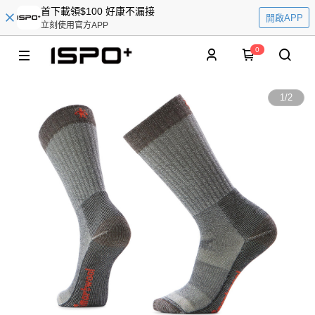
首下載領$100 好康不漏接
開啟APP
立刻使用官方APP
0
1
/
2