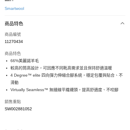
信用卡一次付款
Smartwool
LINE Pay
商品特色
Apple Pay
商品編號
悠遊付
11270434
運送方式
商品特色
7-11取貨(快速到店)
66%美麗諾羊毛
每筆NT$100，滿NT$1,500(含以上)免運費
較高的筒高設計，可因應不同靴高需求並且保持舒適溫暖
4 Degree™ elite 四向彈力伸縮合腳系統，穩定包覆與貼合、不
宅配-本島
滑動
每筆NT$100，滿NT$1,500(含以上)免運費
Virtually Seamless™ 無縫線平織襪頭，提高舒適度、不咬腳
銷售重點
SW002881052