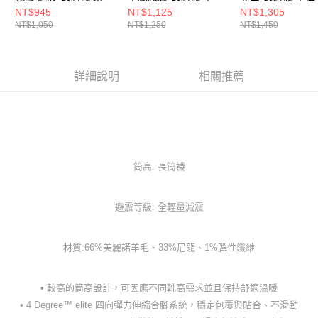
棕
橄綠
NT$945
NT$1,125
NT$1,305
NT$1,050
NT$1,250
NT$1,450
詳細說明
相關推薦
筒高: 長筒襪
避震等級: 全輕量減震
材質:66%美麗諾羊毛、33%尼龍、1%彈性纖維
• 較高的筒高設計，可因應不同靴高需求並且保持舒適溫暖
• 4 Degree™ elite 四向彈力伸縮合腳系統，穩定包覆與貼合、不滑動