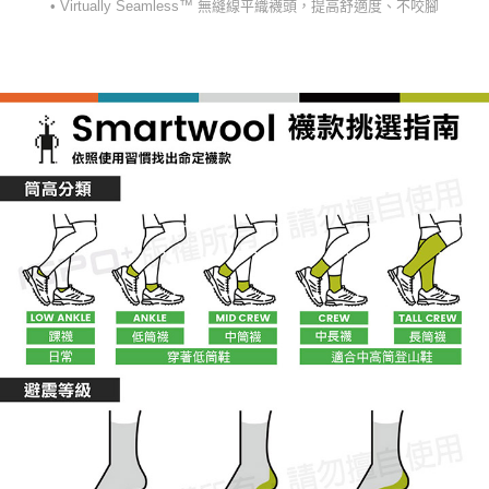
• Virtually Seamless™ 無縫線平織襪頭，提高舒適度、不咬腳