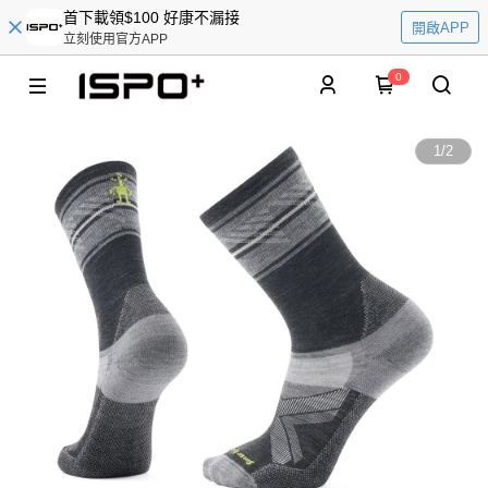
首下載領$100 好康不漏接
開啟APP
立刻使用官方APP
0
1
/
2