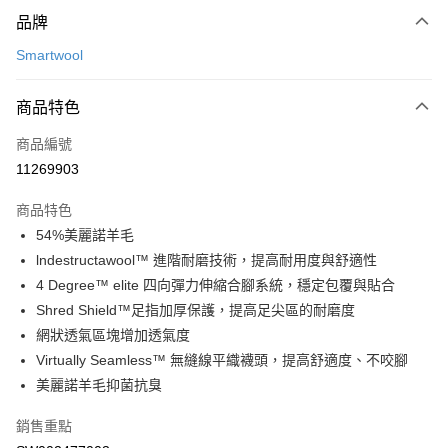
付款方式
品牌
信用卡一次付款
Smartwool
LINE Pay
商品特色
Apple Pay
商品編號
悠遊付
11269903
運送方式
商品特色
7-11取貨(快速到店)
54%美麗諾羊毛
每筆NT$100，滿NT$1,500(含以上)免運費
lndestructawool™ 進階耐磨技術，提高耐用度與舒適性
4 Degree™ elite 四向彈力伸縮合腳系統，穩定包覆與貼合
宅配-本島
Shred Shield™足指加厚保護，提高足尖區的耐磨度
每筆NT$100，滿NT$1,500(含以上)免運費
網狀透氣區塊增加透氣度
Virtually Seamless™ 無縫線平織襪頭，提高舒適度、不咬腳
美麗諾羊毛抑菌抗臭
銷售重點