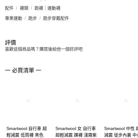
配件
襪類
跑襪｜運動襪
專業運動
跑步
跑步穿戴配件
評價
喜歡這個商品嗎？購買後給他一個好評吧
一 必買清單 一
Smartwool 自行車 超
Smartwool 女 自行車
Smartwool 中性
輕減震 低筒襪 黑色
超輕減震 踝襪 淺霧紫
減震 徒步內裏 中