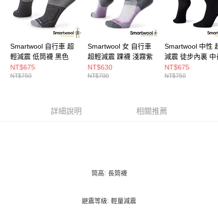
Smartwool 自行車 超
Smartwool 女 自行車
Smartwool 中性
輕減震 低筒襪 黑色
超輕減震 踝襪 淺霧紫
減震 徒步內裏 中
黑色
NT$675
NT$630
NT$675
NT$750
NT$700
NT$750
詳細說明
相關推薦
筒高: 長筒襪
避震等級: 輕量減震