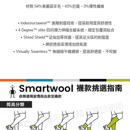
材質:54%美麗諾羊毛、43%尼龍、3%彈性纖維
• lndestructawool™ 進階耐磨技術，提高耐用度與舒適性
• 4 Degree™ elite 四向彈力伸縮合腳系統，穩定包覆與貼合
• Shred Shield™足指加厚保護，提高足尖區的耐磨度
• 網狀透氣區塊增加透氣度
• Virtually Seamless™ 無縫線平織襪頭，提高舒適度、不咬腳