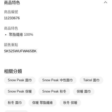
商品特色
Apple Pay
商品編號
悠遊付
11233676
運送方式
商品特色
7-11取貨(快速到店)
聚酯纖維 100%
每筆NT$100，滿NT$1,500(含以上)免運費
銷售重點
宅配-本島
SKS25WUFWA65BK
每筆NT$100，滿NT$1,500(含以上)免運費
相關分類
Snow Peak 圍巾
Snow Peak 中性圍巾
Taktel 圍巾
Snow Peak 保暖
Snow Peak 秋冬
保暖 圍巾
秋冬 圍巾
保暖 聚酯纖維
秋冬 保暖