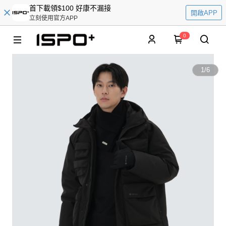
首下載領$100 好康不漏接
開啟APP
立刻使用官方APP
0
1
/
6