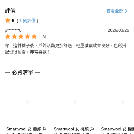
評價
查看全部
5
(
1
則評價
)
p********0
2026/03/25
|
M
穿上這雙襪子後，戶外活動更加舒適，輕量減震效果良好，色彩搭
配也很耐看，非常喜歡！
一 必買清單 一
Smartwool 女 機能 戶
Smartwool 女 機能 戶
Smartwool 女 機