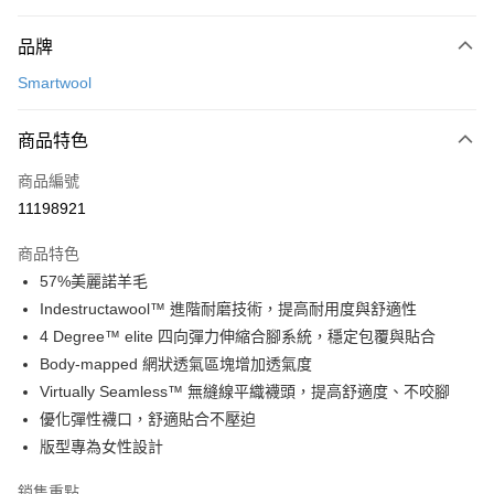
付款方式
品牌
信用卡一次付款
Smartwool
LINE Pay
商品特色
Apple Pay
商品編號
悠遊付
11198921
運送方式
商品特色
7-11取貨(快速到店)
57%美麗諾羊毛
每筆NT$100，滿NT$1,500(含以上)免運費
Indestructawool™ 進階耐磨技術，提高耐用度與舒適性
4 Degree™ elite 四向彈力伸縮合腳系統，穩定包覆與貼合
宅配-本島
Body-mapped 網狀透氣區塊增加透氣度
每筆NT$100，滿NT$1,500(含以上)免運費
Virtually Seamless™ 無縫線平織襪頭，提高舒適度、不咬腳
優化彈性襪口，舒適貼合不壓迫
版型專為女性設計
銷售重點