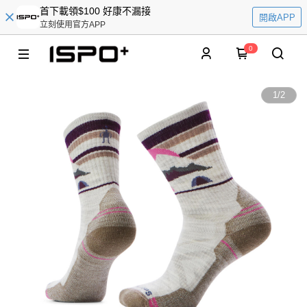
首下載領$100 好康不漏接
開啟APP
立刻使用官方APP
0
1
/
2