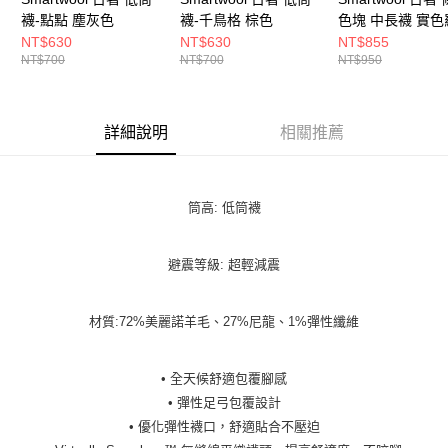
襪-點點 塵灰色
襪-千鳥格 棕色
色塊 中長襪 實色
栗子棕
NT$630
NT$630
NT$855
NT$700
NT$700
NT$950
詳細說明
相關推薦
筒高: 低筒襪
避震等級: 超輕減震
材質:72%美麗諾羊毛、27%尼龍、1%彈性纖維
• 全天候舒適包覆腳感
• 彈性足弓包覆設計
• 優化彈性襪口，舒適貼合不壓迫