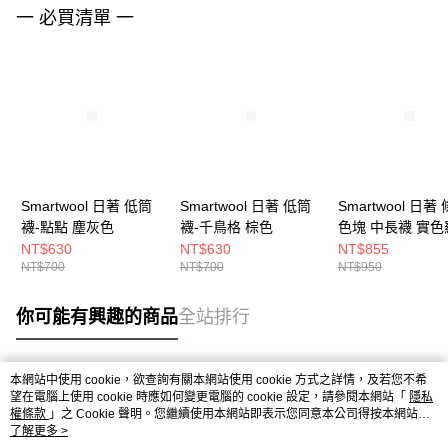
一 必買清單 一
Smartwool 日著 低筒
Smartwool 日著 低筒
Smartwool 日著
襪-點點 塵灰色
襪-千鳥格 棕色
色塊 中長襪 實色
栗子棕
NT$630
NT$630
NT$855
NT$700
NT$700
NT$950
你可能有興趣的商品
全站排行
本網站中使用 cookie，欲查詢有關本網站使用 cookie 方式之詳情，及若您不希
熱門標籤
望在電腦上使用 cookie 時應如何變更電腦的 cookie 設定，請參閱本網站「
隱私
權條款
」之 Cookie 聲明。您繼續使用本網站即表示您同意本公司得按本網站使
用條款之 Cookie 聲明使用 cookie。
了解更多 >