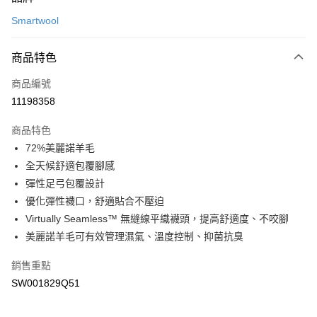
信用卡一次付款
Smartwool
LINE Pay
商品特色
Apple Pay
商品編號
悠遊付
11198358
運送方式
商品特色
7-11取貨(快速到店)
72%美麗諾羊毛
每筆NT$100，滿NT$1,500(含以上)免運費
全天候舒適包覆腳感
彈性足弓包覆設計
宅配-本島
優化彈性襪口，舒適貼合不壓迫
每筆NT$100，滿NT$1,500(含以上)免運費
Virtually Seamless™ 無縫線平織襪頭，提高舒適度、不咬腳
美麗諾羊毛可有效管理濕氣、溫度控制、抑菌抗臭
銷售重點
SW001829Q51