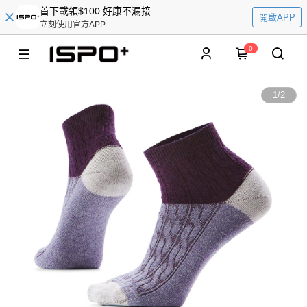
首下載領$100 好康不漏接
開啟APP
立刻使用官方APP
0
1
/
2