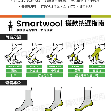
• Virtually Seamless™ 無縫線平織襪頭，提高舒適度、不咬腳
• 美麗諾羊毛可有效管理濕氣、溫度控制、抑菌抗臭