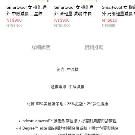
Smartwool 女 機能 戶
Smartwool 女 機能戶
Smartwool 女 機
外 中級減震 土星紋 中
外 全輕量 減震 中長襪
外 局部輕量減震 
長襪 中筒襪 暮光藍
中筒襪 暮光藍
襪 暮光藍
NT$990
NT$900
NT$810
NT$1,100
NT$1,000
NT$900
詳細說明
相關推薦
筒高: 中長襪
避震等級: 中級減震
材質:63%美麗諾羊毛、35%尼龍、2%彈性纖維
• Indestructawool™ 進階耐磨技術，提高耐用度與舒適性
• 4 Degree™ elite 四向彈力伸縮合腳系統，穩定包覆與貼合