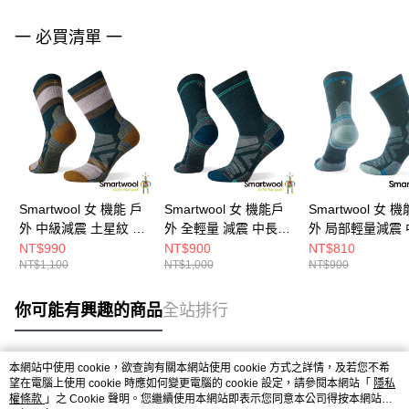
一 必買清單 一
Smartwool 女 機能 戶
Smartwool 女 機能戶
Smartwool 女 機
外 中級減震 土星紋 中
外 全輕量 減震 中長襪
外 局部輕量減震 
長襪 中筒襪 暮光藍
中筒襪 暮光藍
襪 暮光藍
NT$990
NT$900
NT$810
NT$1,100
NT$1,000
NT$900
你可能有興趣的商品
全站排行
本網站中使用 cookie，欲查詢有關本網站使用 cookie 方式之詳情，及若您不希
熱門標籤
望在電腦上使用 cookie 時應如何變更電腦的 cookie 設定，請參閱本網站「
隱私
權條款
」之 Cookie 聲明。您繼續使用本網站即表示您同意本公司得按本網站使