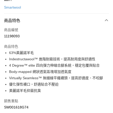
信用卡一次付款
Smartwool
LINE Pay
商品特色
Apple Pay
商品編號
悠遊付
11198093
運送方式
商品特色
7-11取貨(快速到店)
63%美麗諾羊毛
每筆NT$100，滿NT$1,500(含以上)免運費
Indestructawool™ 進階耐磨技術，提高耐用度與舒適性
4 Degree™ elite 四向彈力伸縮合腳系統，穩定包覆與貼合
宅配-本島
Body-mapped 網狀透氣區塊增加透氣度
每筆NT$100，滿NT$1,500(含以上)免運費
Virtually Seamless™ 無縫線平織襪頭，提高舒適度、不咬腳
優化彈性襪口，舒適貼合不壓迫
美麗諾羊毛抑菌抗臭
銷售重點
SW001618G74