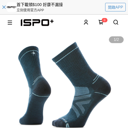
首下載領$100 好康不漏接
開啟APP
立刻使用官方APP
0
1
/
2