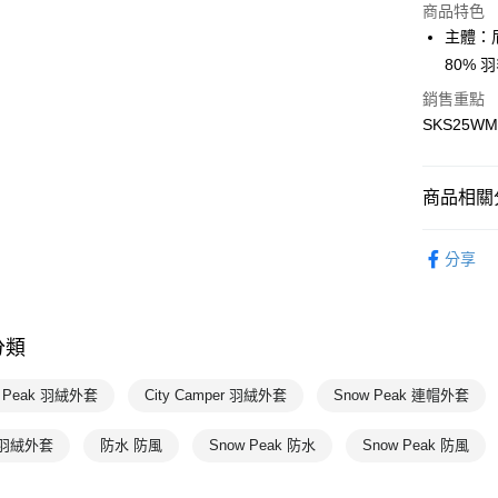
商品特色
主體：尼
運送方式
80% 羽
7-11取貨
銷售重點
每筆NT$1
SKS25WM
宅配-本島
每筆NT$1
商品相關分
男性
外
分享
熱門專區
Snow Pe
分類
Snow Pe
w Peak 羽絨外套
City Camper 羽絨外套
Snow Peak 連帽外套
 羽絨外套
防水 防風
Snow Peak 防水
Snow Peak 防風