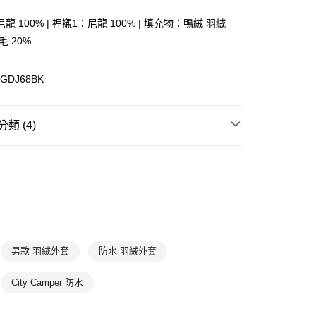
龍 100% | 裡襯1：尼龍 100% | 填充物：鴨絨 羽絨
毛 20%
(快速到店)
00，滿NT$1,500(含以上)免運費
GDJ68BK
00，滿NT$1,500(含以上)免運費
類 (4)
套
羽絨外套
防水防風保暖外套專區
ak韓系
服飾
外套&背心系列
ak韓系
新品上市
2025｜秋冬商品
男款 羽絨外套
防水 羽絨外套
City Camper 防水