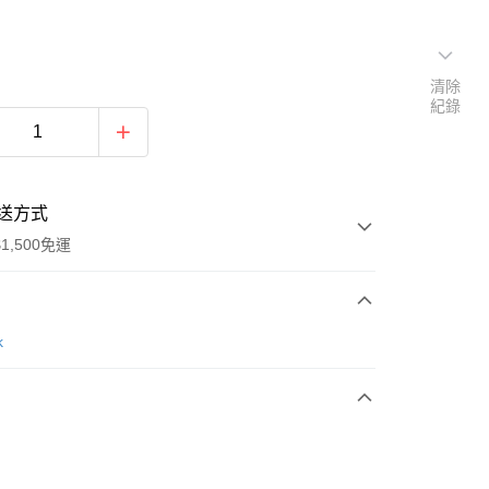
清除
紀錄
送方式
1,500免運
次付款
k