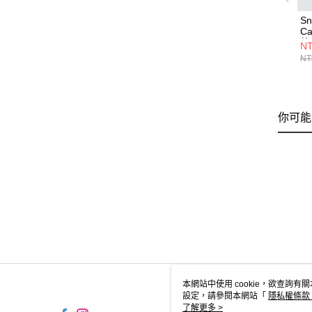
Sn
C
外
NT
NT
你可能
本網站中使用 cookie，欲查詢有關
設定，請參閱本網站「
隱私權條款
使用 cookie。
了解更多 >