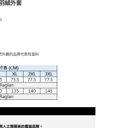
連帽羽絨外套
0）
然外觀的品牌代表性面料