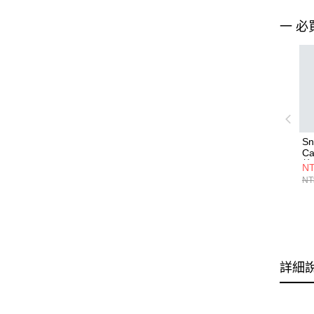
一 必
Sn
C
外
NT
NT
詳細