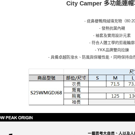
City Camper 多功能
- 疣鼻棲鴨飛絨填充物（80:2
- 發熱抗菌內襯
- 袖套及實用設計元素
- 符合人體工學的剪裁輪廓
- YKK品牌雙向拉鍊
- 具備卓越防潑水、防風與保暖性能，同時保持自