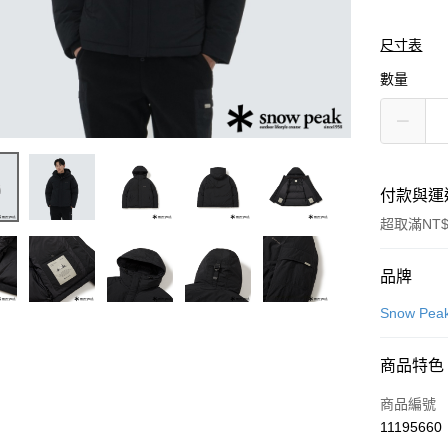
尺寸表
數量
付款與運
超取滿NT$
付款方式
品牌
信用卡一
Snow Pea
LINE Pay
商品特色
Apple Pay
商品編號
悠遊付
11195660