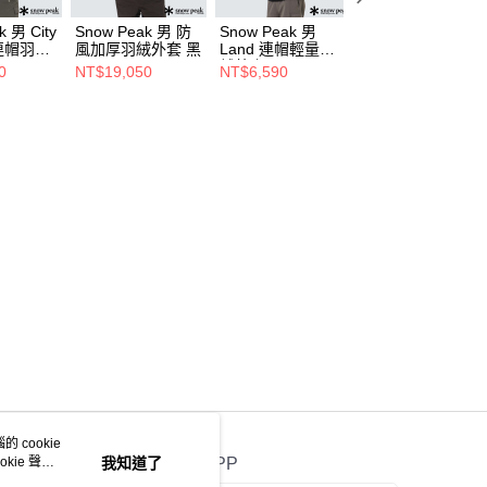
k 男 City
Snow Peak 男 防
Snow Peak 男
Snow Peak 2L
 連帽羽絨
風加厚羽絨外套 黑
Land 連帽輕量羽
Titanig 女款連帽
絨外套 黑
絨外套 黑
0
NT$19,050
NT$6,590
NT$11,000
 cookie
kie 聲明
我知道了
官方APP