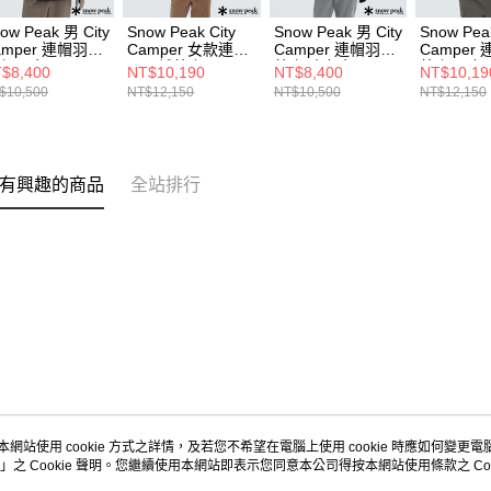
ow Peak 男 City
Snow Peak City
Snow Peak 男 City
Snow Pea
amper 連帽羽絨
Camper 女款連帽
Camper 連帽羽絨
Camper
套 黑色
厚羽絨外套 黑
外套 米灰色
外套 霧灰
$8,400
NT$10,190
NT$8,400
NT$10,19
$10,500
NT$12,150
NT$10,500
NT$12,150
有興趣的商品
全站排行
本網站使用 cookie 方式之詳情，及若您不希望在電腦上使用 cookie 時應如何變更電腦的
」之 Cookie 聲明。您繼續使用本網站即表示您同意本公司得按本網站使用條款之 Coo
關於我們
客服資訊