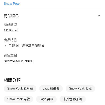
Snow Peak
LINE Pay
商品特色
Apple Pay
商品編號
悠遊付
11195626
運送方式
商品特色
7-11取貨(快速到店)
尼龍 91, 聚胺基甲酸酯 9
每筆NT$100，滿NT$1,500(含以上)免運費
銷售重點
宅配-本島
SKS25FMTPT30KE
每筆NT$100，滿NT$1,500(含以上)免運費
相關分類
Snow Peak 錐形褲
Lago 錐形褲
Snow Peak 長褲
Snow Peak 男款
Lago 男款
卡其色 錐形褲