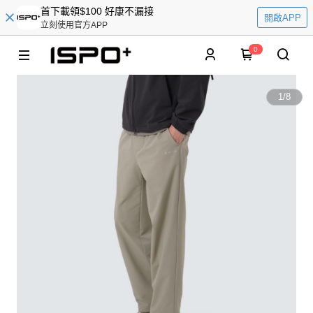
首下載領$100 好康不漏接
開啟APP
立刻使用官方APP
0
1
/
8