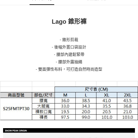
Lago 錐形褲
- 錐形剪裁
- 後幅外置口袋設計
- 腰部內建鬆緊帶
- 腰部外露抽繩
- 雙面彈性布料，可打造自然時尚造型