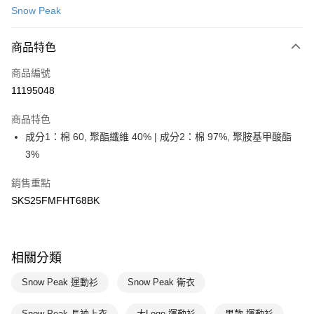
Snow Peak
LINE Pay
商品特色
Apple Pay
商品編號
悠遊付
11195048
運送方式
商品特色
7-11取貨(快速到店)
成分1：棉 60, 聚酯纖維 40% | 成分2：棉 97%, 聚胺基甲酸酯
每筆NT$100，滿NT$1,500(含以上)免運費
3%
宅配-本島
銷售重點
每筆NT$100，滿NT$1,500(含以上)免運費
SKS25FMFHT68BK
相關分類
Snow Peak 運動衫
Snow Peak 衛衣
Snow Peak 長袖上衣
大Logo 運動衫
男款 運動衫