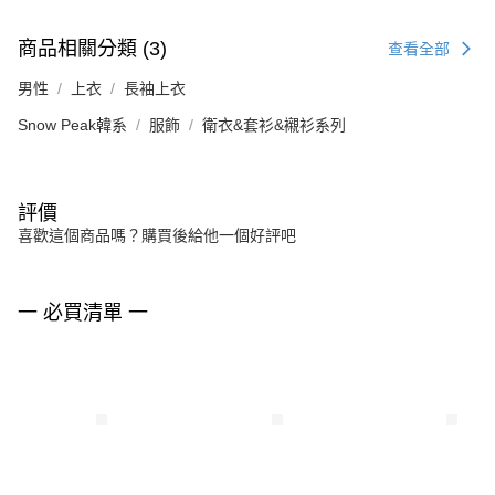
商品相關分類 (3)
查看全部
男性
上衣
長袖上衣
Snow Peak韓系
服飾
衛衣&套衫&襯衫系列
評價
喜歡這個商品嗎？購買後給他一個好評吧
一 必買清單 一