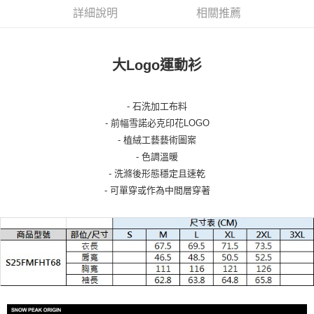
詳細說明
相關推薦
大Logo運動衫
- 石洗加工布料
- 前幅雪諾必克印花LOGO
- 植絨工藝藝術圖案
- 色調溫暖
- 洗滌後形態穩定且速乾
- 可單穿或作為中間層穿著