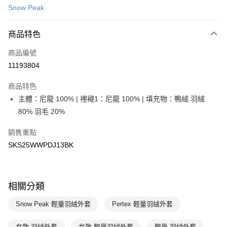
Snow Peak
LINE Pay
商品特色
Apple Pay
商品編號
悠遊付
11193804
運送方式
商品特色
7-11取貨(快速到店)
主體：尼龍 100% | 裡襯1：尼龍 100% | 填充物：鴨絨 羽絨
每筆NT$100，滿NT$1,500(含以上)免運費
80% 羽毛 20%
宅配-本島
銷售重點
每筆NT$100，滿NT$1,500(含以上)免運費
SKS25WWPDJ13BK
相關分類
Snow Peak 輕量羽絨外套
Pertex 輕量羽絨外套
女款 羽絨外套
女款 輕量羽絨外套
輕量 羽絨外套