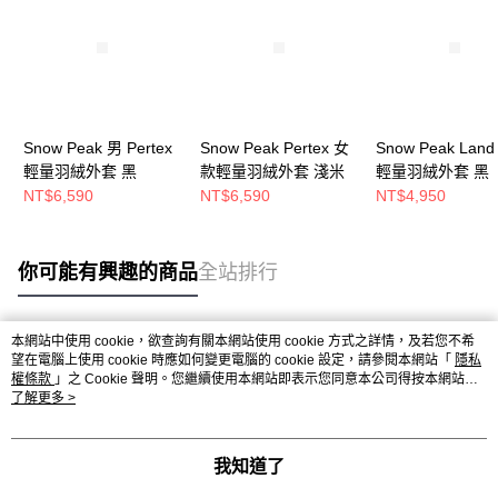
Snow Peak 男 Pertex
Snow Peak Pertex 女
Snow Peak Lan
輕量羽絨外套 黑
款輕量羽絨外套 淺米
輕量羽絨外套 黑
NT$6,590
NT$6,590
NT$4,950
你可能有興趣的商品
全站排行
本網站中使用 cookie，欲查詢有關本網站使用 cookie 方式之詳情，及若您不希
熱門標籤
望在電腦上使用 cookie 時應如何變更電腦的 cookie 設定，請參閱本網站「
隱私
權條款
」之 Cookie 聲明。您繼續使用本網站即表示您同意本公司得按本網站使
用條款之 Cookie 聲明使用 cookie。
了解更多 >
我知道了